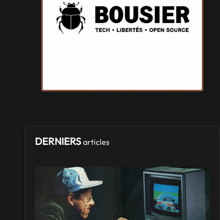
Samedi 3
et
Dimanche 4 octobre 2026
- à Nègrepelisse
SALONS & CONVENTIONS GEEKS
Cidre et Dragon
Samedi 19
et
Dimanche 20 septembre 2026
- à Merville-
Franceville-Plage
SALONS & CONVENTIONS GEEKS
Manga Sci-fi Days Romorantin
du
Samedi 3
au
Samedi 3 octobre 2026
- à Romorantin-
Lanthenay
DERNIERS
articles
SALONS & CONVENTIONS GEEKS
Boc'N'Geek
Samedi 26
et
Dimanche 27 septembre 2026
- à Bressuire
SALONS & CONVENTIONS GEEKS
Saint Sul'Play