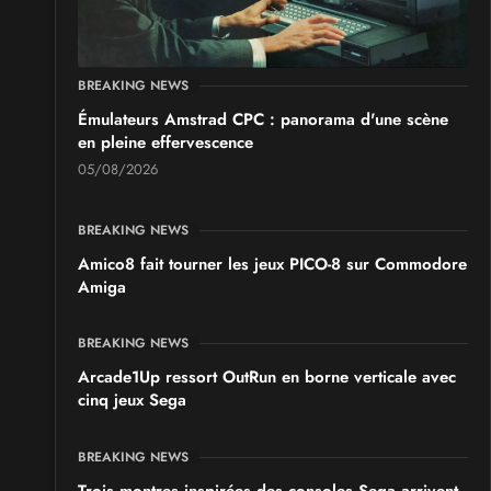
Samedi 19
et
Dimanche 20 septembre 2026
- à Saint-
Sulpice
SALONS & CONVENTIONS GEEKS
BREAKING NEWS
Chibi Manga
Émulateurs Amstrad CPC : panorama d'une scène
Samedi 17
et
Dimanche 18 octobre 2026
- à Sury-le-
en pleine effervescence
Comtal
05/08/2026
BREAKING NEWS
Amico8 fait tourner les jeux PICO-8 sur Commodore
Amiga
BREAKING NEWS
Arcade1Up ressort OutRun en borne verticale avec
cinq jeux Sega
BREAKING NEWS
Trois montres inspirées des consoles Sega arrivent