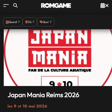
Quand ?
Où ?
Quoi ?
Japan Mania Reims 2026
les
9
et
10 mai 2026