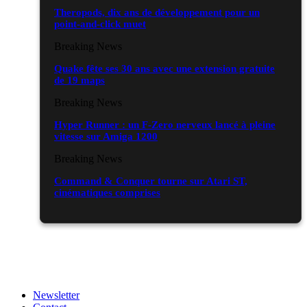
Theropods, dix ans de développement pour un
point-and-click muet
Breaking News
Quake fête ses 30 ans avec une extension gratuite
de 19 maps
Breaking News
Hyper Runner : un F-Zero nerveux lancé à pleine
vitesse sur Amiga 1200
Breaking News
Command & Conquer tourne sur Atari ST,
cinématiques comprises
Newsletter