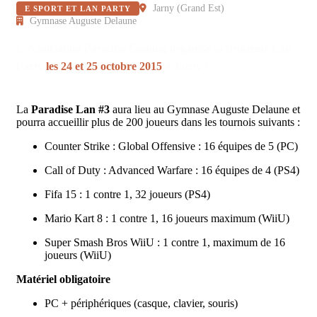
Jarny
(
Grand Est
)
E SPORT ET LAN PARTY
Gymnase Auguste Delaune
L'Association Paradise Gaming organise sa troisième Lan
Party
les 24 et
25 octobre 2015
à Jarny !
La
Paradise Lan #3
aura lieu au Gymnase Auguste Delaune et
pourra accueillir plus de 200 joueurs dans les tournois suivants :
Counter Strike : Global Offensive : 16 équipes de 5 (PC)
Call of Duty : Advanced Warfare : 16 équipes de 4 (PS4)
Fifa 15 : 1 contre 1, 32 joueurs (PS4)
Mario Kart 8 : 1 contre 1, 16 joueurs maximum (WiiU)
Super Smash Bros WiiU : 1 contre 1, maximum de 16
joueurs (WiiU)
Matériel obligatoire
PC + périphériques (casque, clavier, souris)