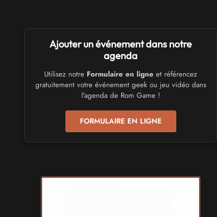
les 3 et 4 octobre 2026 - à Calais
SALONS & CONVENTIONS GEEKS
Ajouter un événement dans notre
Trolls et Légendes 2027
du 26 au 28 mars 2027 - à Mons
agenda
Utilisez notre
Formulaire en ligne
et référencez
CULTURE JAPONAISE ET OTAKU
gratuitement votre événement geek ou jeu vidéo dans
Mang'Azur 2027
l'agenda de Rom Game !
les 24 et 25 avril 2027 - à Toulon
FORMULAIRE EN LIGNE
SALONS & CONVENTIONS GEEKS
Play Azur Festival 2027
les 17 et 18 avril 2027 - à Nice
SALONS & CONVENTIONS GEEKS
Art To Play 2026
les 14 et 15 novembre 2026 - à Nantes