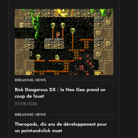
les 19 et 20 septembre 2026 - à Pontarlier
SALONS & CONVENTIONS GEEKS
GeekNIID 2026
les 19 et 20 septembre 2026 - à Grigny
SALONS & CONVENTIONS GEEKS
Japan Manga Wave Colmar 2026
les 19 et 20 septembre 2026 - à Colmar
BREAKING NEWS
Rick Dangerous DX : la Neo Geo prend un
coup de fouet
07/08/2026
BREAKING NEWS
Theropods, dix ans de développement pour
un point-and-click muet