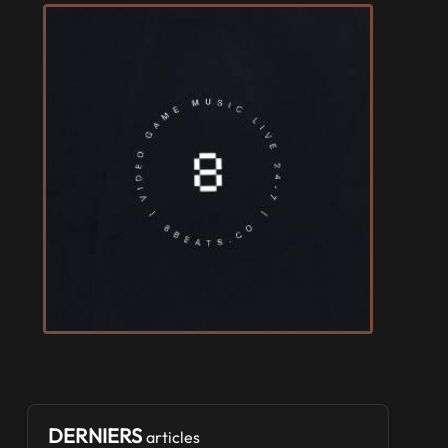
SALONS & CONVENTIONS GEEKS
Art To Play 2026
les 14 et 15 novembre 2026 - à Nantes
VIDES GRENIERS, BROCANTES
Broc'Land Geek Reims 2026
le 27 septembre 2026 - à Reims
CULTURE JAPONAISE ET OTAKU
MangAnime 2026
le 8 novembre 2026 - à Morcenx
SALONS & CONVENTIONS GEEKS
Arcadia GeekFest 2026
les 17 et 18 octobre 2026 - à Arques
SALONS & CONVENTIONS GEEKS
DERNIERS
articles
Ponta Geek 2026