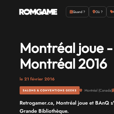
Actus
Culture
Quand ?
Où ?
Montréal joue -
Montréal 2016
le
21 février 2016
Montréal
(
Canada
)
SALONS & CONVENTIONS GEEKS
Retrogamer.ca, Montréal joue et BAnQ s'
Grande Bibliothèque.