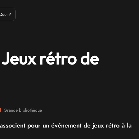
Emulation
Jeux Indés
Materiel
Medias
Modding
Remake
Quoi ?
 Jeux rétro de
Grande bibliothèque
associent pour un événement de jeux rétro à la