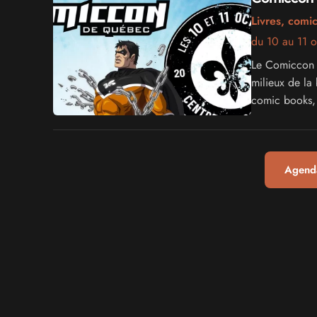
Livres, comi
du 10 au 11 
Le Comiccon d
milieux de la
comic books, c
Agenda