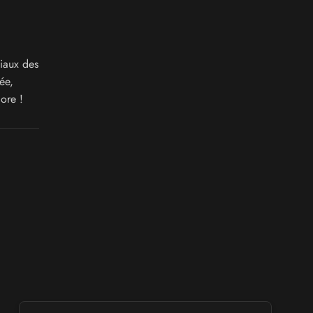
iaux des
ée,
ore !