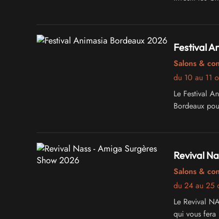
Festival 
Salons & co
du 10 au 11 
Le Festival Animasia
Bordeaux pour
Revival N
Salons & co
du 24 au 25 
Le Revival N
qui vous fera 