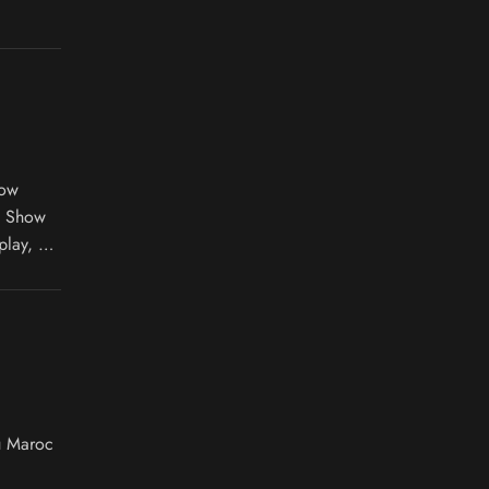
how
e Show
play, un
ojections
u Maroc