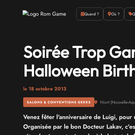
Actus
Culture
Quand ?
Où ?
Q
Soirée Trop Ga
Halloween Birt
le
18 octobre 2013
Niort
(
Nouvelle-Aqu
SALONS & CONVENTIONS GEEKS
Venez fêter l'anniversaire de Luigi, pou
Organisée par le bon Docteur Lakav, c'es