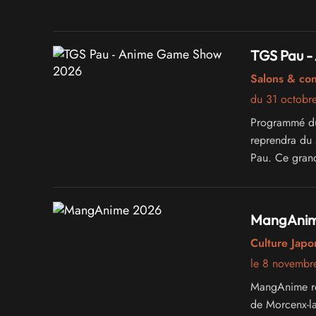
TGS Pau -
Salons & co
du 31 octobr
Programmé du
reprendra du
Pau. Ce grand
espace dédié 
et des quiz.
MangAnim
Culture Japo
le 8 novembr
MangAnime rev
de Morcenx-la