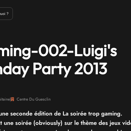
Emulation
Jeux Indés
Materiel
Medias
Modding
Remake
uoi ?
ming-002-Luigi's
hday Party 2013
itaine
)
Centre Du Guesclin
r une seconde édition de La soirée trop gaming.
t une soirée (obviously) sur le thème des jeux vi