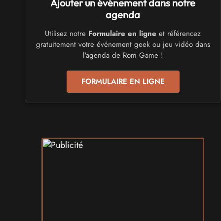
Ajouter un événement dans notre
Trolls et Légendes 2027
du 26 au 28 mars 2027 - à Mons
agenda
Utilisez notre
Formulaire en ligne
et référencez
CULTURE JAPONAISE ET OTAKU
gratuitement votre événement geek ou jeu vidéo dans
Mang'Azur 2027
l'agenda de Rom Game !
les 24 et 25 avril 2027 - à Toulon
FORMULAIRE EN LIGNE
SALONS & CONVENTIONS GEEKS
Play Azur Festival 2027
les 17 et 18 avril 2027 - à Nice
SALONS & CONVENTIONS GEEKS
Art To Play 2026
les 14 et 15 novembre 2026 - à Nantes
VIDES GRENIERS, BROCANTES
Broc'Land Geek Reims 2026
le 27 septembre 2026 - à Reims