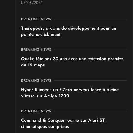
07/08/2026
Japan Manga Wave Colmar 2026
les 19 et 20 septembre 2026 - à Colmar
BREAKING NEWS
Theropods, dix ans de développement pour un
point-and-click muet
BREAKING NEWS
Quake fête ses 30 ans avec une extension gratuite
de 19 maps
BREAKING NEWS
Hyper Runner : un F-Zero nerveux lancé à pleine
vitesse sur Amiga 1200
BREAKING NEWS
Command & Conquer tourne sur Atari ST,
cinématiques comprises