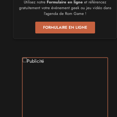
Utilisez notre
Formulaire en ligne
et référencez
CULTURE JAPONAISE ET OTAKU
gratuitement votre événement geek ou jeu vidéo dans
Mang'Azur 2027
l'agenda de Rom Game !
les 24 et 25 avril 2027 - à Toulon
FORMULAIRE EN LIGNE
SALONS & CONVENTIONS GEEKS
Play Azur Festival 2027
les 17 et 18 avril 2027 - à Nice
SALONS & CONVENTIONS GEEKS
Art To Play 2026
les 14 et 15 novembre 2026 - à Nantes
VIDES GRENIERS, BROCANTES
Broc'Land Geek Reims 2026
le 27 septembre 2026 - à Reims
CULTURE JAPONAISE ET OTAKU
MangAnime 2026