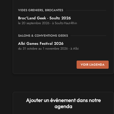
VIDES GRENIERS, BROCANTES
Broc'Land Geek - Soultz 2026
le 20 septembre 2026 - à Soultz-Haut-Rhin
SALONS & CONVENTIONS GEEKS
Albi Games Festival 2026
du 31 octobre au 1 novembre 2026 - à Albi
SALONS & CONVENTIONS GEEKS
VOIR L'AGENDA
Virtual Calais - salon du jeu vidéo et des loisirs
numériques 2026
les 3 et 4 octobre 2026 - à Calais
SALONS & CONVENTIONS GEEKS
Ajouter un événement dans notre
Trolls et Légendes 2027
du 26 au 28 mars 2027 - à Mons
agenda