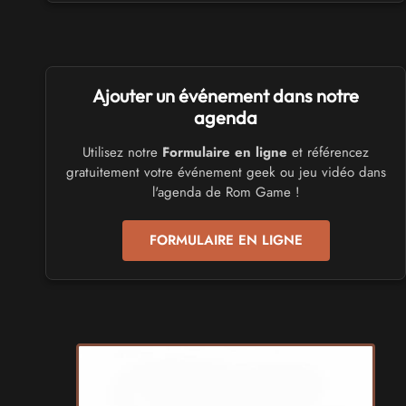
numériques 2026
les 3 et 4 octobre 2026 - à Calais
SALONS & CONVENTIONS GEEKS
Ajouter un événement dans notre
Trolls et Légendes 2027
du 26 au 28 mars 2027 - à Mons
agenda
Utilisez notre
Formulaire en ligne
et référencez
CULTURE JAPONAISE ET OTAKU
gratuitement votre événement geek ou jeu vidéo dans
Mang'Azur 2027
l'agenda de Rom Game !
les 24 et 25 avril 2027 - à Toulon
FORMULAIRE EN LIGNE
SALONS & CONVENTIONS GEEKS
Play Azur Festival 2027
les 17 et 18 avril 2027 - à Nice
SALONS & CONVENTIONS GEEKS
Art To Play 2026
les 14 et 15 novembre 2026 - à Nantes