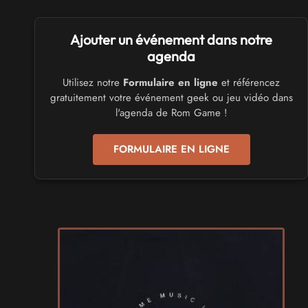
SALONS & CONVENTIONS GEEKS
Ajouter un événement dans notre
Trolls et Légendes 2027
du 26 au 28 mars 2027 - à Mons
agenda
Utilisez notre
Formulaire en ligne
et référencez
CULTURE JAPONAISE ET OTAKU
gratuitement votre événement geek ou jeu vidéo dans
Mang'Azur 2027
l'agenda de Rom Game !
les 24 et 25 avril 2027 - à Toulon
FORMULAIRE EN LIGNE
SALONS & CONVENTIONS GEEKS
Play Azur Festival 2027
les 17 et 18 avril 2027 - à Nice
SALONS & CONVENTIONS GEEKS
Art To Play 2026
les 14 et 15 novembre 2026 - à Nantes
VIDES GRENIERS, BROCANTES