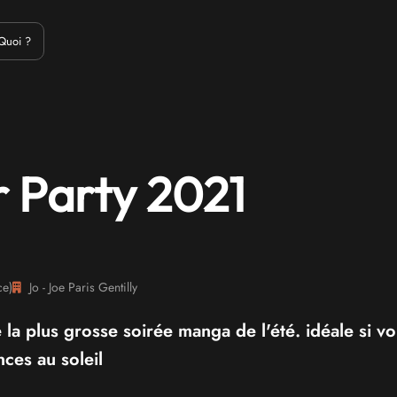
Emulation
Jeux Indés
Materiel
Medias
Modding
Remake
Quoi ?
Party 2021
ce
)
Jo - Joe Paris Gentilly
 plus grosse soirée manga de l'été. idéale si vo
ces au soleil