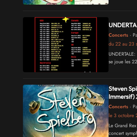
détendue.
UNDERTAL
Concerts
· Pa
du 22 au 23 
UNDERTALE: Th
se joue les 2
Steven Sp
Immersif)
Concerts
· Pa
le 3 octobre
Le Grand Rex 
concert symph