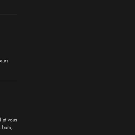
leurs
 et vous
, bara,