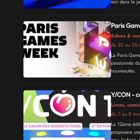
son dans le j
Paris Gam
Salons & co
du 22 au 25 
La Paris Gam
passionnés du 
nouveautés.
Y/CON - c
Livres, comi
du 7 au 8 no
La 12ème édi
proposera une
gay, lesbien,