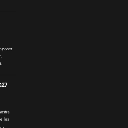
oposer
,
s.
027
estra
e les