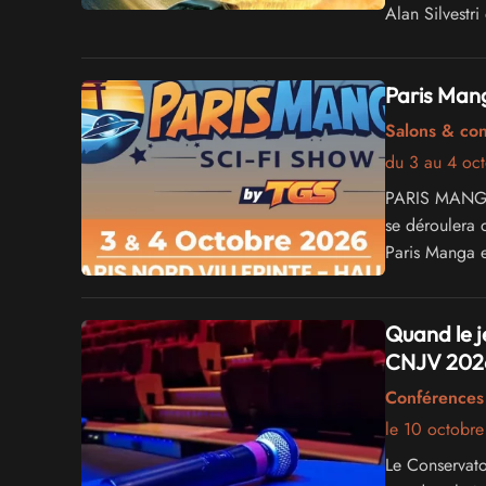
Alan Silvestr
du réalisateur
Paris Mang
Salons & co
du 3 au 4 oc
PARIS MANGA -
se déroulera 
Paris Manga e
différents un
du Jeu Vidéo 
Quand le j
CNJV 202
Conférences 
le 10 octobr
Le Conservato