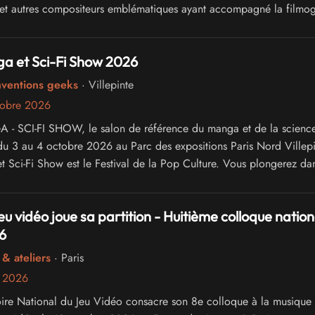
i et autres compositeurs emblématiques ayant accompagné la filmo
.
a et Sci-Fi Show 2026
nventions geeks
· Villepinte
tobre 2026
 SCI-FI SHOW, le salon de référence du manga et de la science-
du 3 au 4 octobre 2026 au Parc des expositions Paris Nord Villepi
t Sci-Fi Show est le Festival de la Pop Culture. Vous plongerez dan
ivers du Manga, du Cinéma, de la Série Télé, de l'Animation, du C
et de la culture Web
eu vidéo joue sa partition - Huitième colloque nation
6
& ateliers
· Paris
e 2026
ire National du Jeu Vidéo consacre son 8e colloque à la musique 