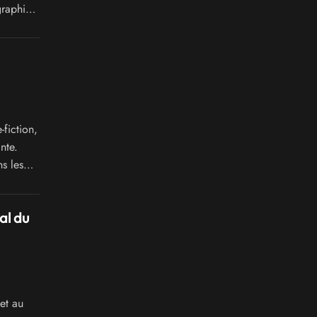
graphie
fiction,
nte.
s les
omics,
al du
et au