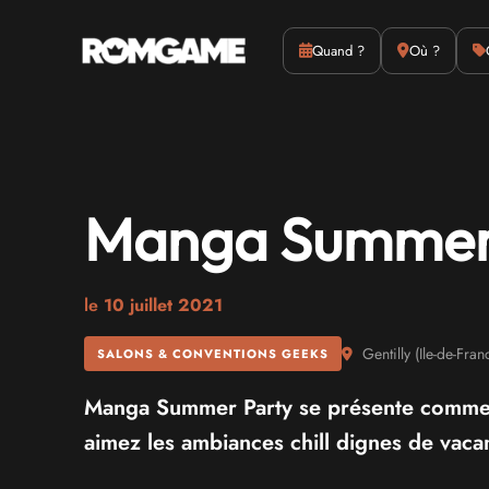
Actus
Culture
Quand ?
Où ?
Manga Summer 
le
10 juillet 2021
Gentilly
(
Ile-de-Fran
SALONS & CONVENTIONS GEEKS
Manga Summer Party se présente comme la
aimez les ambiances chill dignes de vacan