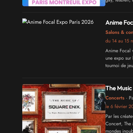
Anime Foc
Salons & co
du 14 au 15 
Anime Focal 
une expo sur 
tournoi de je
The Music 
Concerts
· Pa
le 6 février 
Par les créat
Concert, The
mondes inoubl