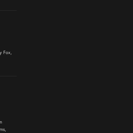
y Fox,
n
ms,