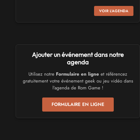
SALONS & CONVENTIONS GEEKS
VOIR L'AGENDA
Virtual Calais - salon du jeu vidéo et des loisirs
numériques 2026
les 3 et 4 octobre 2026 - à Calais
SALONS & CONVENTIONS GEEKS
Ajouter un événement dans notre
Trolls et Légendes 2027
du 26 au 28 mars 2027 - à Mons
agenda
Utilisez notre
Formulaire en ligne
et référencez
CULTURE JAPONAISE ET OTAKU
gratuitement votre événement geek ou jeu vidéo dans
Mang'Azur 2027
l'agenda de Rom Game !
les 24 et 25 avril 2027 - à Toulon
FORMULAIRE EN LIGNE
SALONS & CONVENTIONS GEEKS
Play Azur Festival 2027
les 17 et 18 avril 2027 - à Nice
SALONS & CONVENTIONS GEEKS