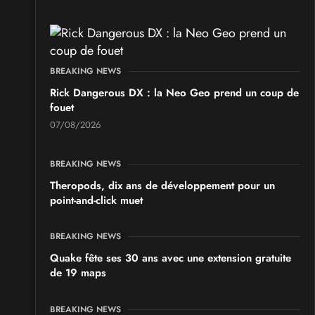
les 19 et 20 septembre 2026 - à Pontarlier
SALONS & CONVENTIONS GEEKS
GeekNIID 2026
BREAKING NEWS
les 19 et 20 septembre 2026 - à Grigny
Rick Dangerous DX : la Neo Geo prend un coup de
fouet
SALONS & CONVENTIONS GEEKS
07/08/2026
Japan Manga Wave Colmar 2026
les 19 et 20 septembre 2026 - à Colmar
BREAKING NEWS
Theropods, dix ans de développement pour un
point-and-click muet
BREAKING NEWS
Quake fête ses 30 ans avec une extension gratuite
de 19 maps
BREAKING NEWS