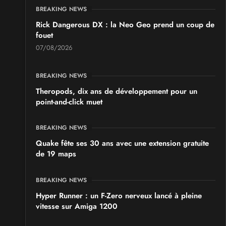
BREAKING NEWS
les 19 et 20 septembre 2026 - à Grigny
Rick Dangerous DX : la Neo Geo prend un coup de
fouet
SALONS & CONVENTIONS GEEKS
07/08/2026
Japan Manga Wave Colmar 2026
les 19 et 20 septembre 2026 - à Colmar
BREAKING NEWS
Theropods, dix ans de développement pour un
point-and-click muet
BREAKING NEWS
Quake fête ses 30 ans avec une extension gratuite
de 19 maps
BREAKING NEWS
Hyper Runner : un F-Zero nerveux lancé à pleine
vitesse sur Amiga 1200