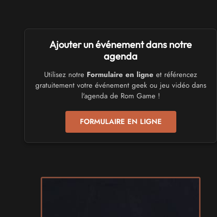
les 3 et 4 octobre 2026 - à Calais
SALONS & CONVENTIONS GEEKS
Ajouter un événement dans notre
Trolls et Légendes 2027
du 26 au 28 mars 2027 - à Mons
agenda
Utilisez notre
Formulaire en ligne
et référencez
CULTURE JAPONAISE ET OTAKU
gratuitement votre événement geek ou jeu vidéo dans
Mang'Azur 2027
l'agenda de Rom Game !
les 24 et 25 avril 2027 - à Toulon
FORMULAIRE EN LIGNE
SALONS & CONVENTIONS GEEKS
Play Azur Festival 2027
les 17 et 18 avril 2027 - à Nice
SALONS & CONVENTIONS GEEKS
Art To Play 2026
les 14 et 15 novembre 2026 - à Nantes