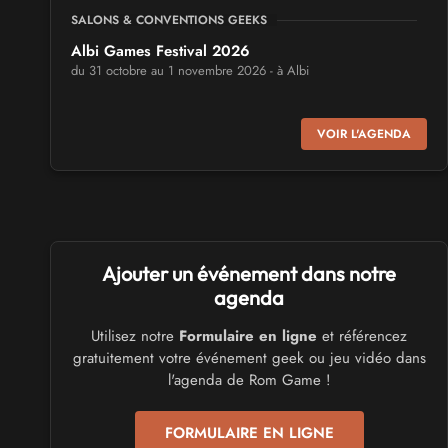
SALONS & CONVENTIONS GEEKS
Albi Games Festival 2026
du 31 octobre au 1 novembre 2026 - à Albi
SALONS & CONVENTIONS GEEKS
VOIR L'AGENDA
Virtual Calais - salon du jeu vidéo et des loisirs
numériques 2026
les 3 et 4 octobre 2026 - à Calais
SALONS & CONVENTIONS GEEKS
Ajouter un événement dans notre
Trolls et Légendes 2027
du 26 au 28 mars 2027 - à Mons
agenda
Utilisez notre
Formulaire en ligne
et référencez
CULTURE JAPONAISE ET OTAKU
gratuitement votre événement geek ou jeu vidéo dans
Mang'Azur 2027
l'agenda de Rom Game !
les 24 et 25 avril 2027 - à Toulon
FORMULAIRE EN LIGNE
SALONS & CONVENTIONS GEEKS