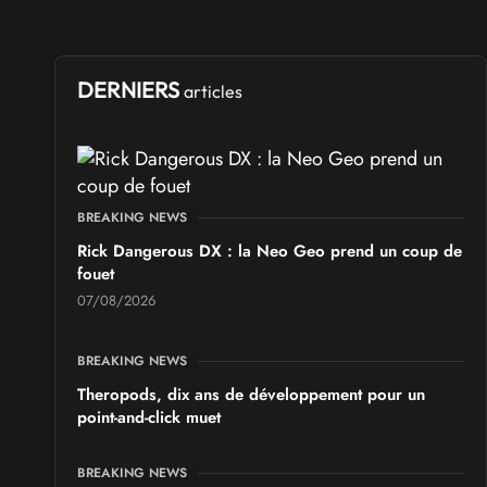
SALONS & CONVENTIONS GEEKS
Ponta Geek 2026
DERNIERS
articles
les 19 et 20 septembre 2026 - à Pontarlier
SALONS & CONVENTIONS GEEKS
GeekNIID 2026
BREAKING NEWS
les 19 et 20 septembre 2026 - à Grigny
Rick Dangerous DX : la Neo Geo prend un coup de
fouet
SALONS & CONVENTIONS GEEKS
07/08/2026
Japan Manga Wave Colmar 2026
les 19 et 20 septembre 2026 - à Colmar
BREAKING NEWS
Theropods, dix ans de développement pour un
point-and-click muet
BREAKING NEWS