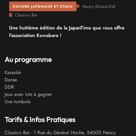
Nancy
(
Grand Est
)
CULTURE JAPONAISE ET OTAKU
Classico Bar
Une huitième édition de la JapanTime que vous offre
l'association Kuwabara !
Au programme
Karaoké
Danse
DDR
Jeux avec lots à gagner
Une tombola
Tarifs & Infos Pratiques
Classico Bar
-
1 Rue du Général Hoche
,
54000
Nancy