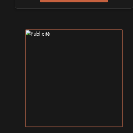
Play Azur Festival 2027
les 17 et 18 avril 2027 - à Nice
SALONS & CONVENTIONS GEEKS
Art To Play 2026
les 14 et 15 novembre 2026 - à Nantes
VIDES GRENIERS, BROCANTES
Broc'Land Geek Reims 2026
le 27 septembre 2026 - à Reims
CULTURE JAPONAISE ET OTAKU
MangAnime 2026
le 8 novembre 2026 - à Morcenx
SALONS & CONVENTIONS GEEKS
Arcadia GeekFest 2026
les 17 et 18 octobre 2026 - à Arques