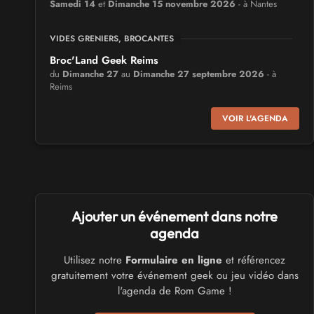
Samedi 14
et
Dimanche 15 novembre 2026
- à Nantes
VIDES GRENIERS, BROCANTES
Broc'Land Geek Reims
du
Dimanche 27
au
Dimanche 27 septembre 2026
- à
Reims
VOIR L'AGENDA
CULTURE JAPONAISE ET OTAKU
MangAnime
du
Dimanche 8
au
Dimanche 8 novembre 2026
- à
Morcenx
SALONS & CONVENTIONS GEEKS
Ajouter un événement dans notre
Arcadia GeekFest
agenda
Samedi 17
et
Dimanche 18 octobre 2026
- à Arques
Utilisez notre
Formulaire en ligne
et référencez
gratuitement votre événement geek ou jeu vidéo dans
SALONS & CONVENTIONS GEEKS
l'agenda de Rom Game !
Ponta Geek
Samedi 19
et
Dimanche 20 septembre 2026
- à Pontarlier