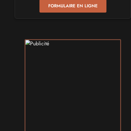
FORMULAIRE EN LIGNE
SALONS & CONVENTIONS GEEKS
GeekNIID
Samedi 19
et
Dimanche 20 septembre 2026
- à Grigny
SALONS & CONVENTIONS GEEKS
Japan Manga Wave Colmar
Samedi 19
et
Dimanche 20 septembre 2026
- à Colmar
SALONS & CONVENTIONS GEEKS
Terra Mimbusia
Samedi 3
et
Dimanche 4 octobre 2026
- à Nègrepelisse
SALONS & CONVENTIONS GEEKS
Cidre et Dragon
Samedi 19
et
Dimanche 20 septembre 2026
- à Merville-
Franceville-Plage