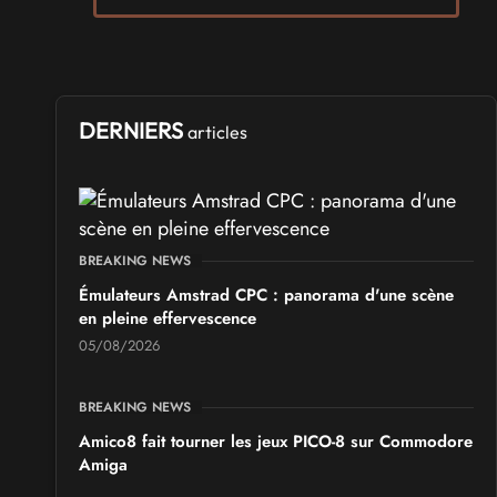
SALONS & CONVENTIONS GEEKS
Manga Sci-fi Days Romorantin
du
Samedi 3
au
Samedi 3 octobre 2026
- à Romorantin-
Lanthenay
DERNIERS
articles
SALONS & CONVENTIONS GEEKS
Boc'N'Geek
Samedi 26
et
Dimanche 27 septembre 2026
- à Bressuire
BREAKING NEWS
SALONS & CONVENTIONS GEEKS
Émulateurs Amstrad CPC : panorama d'une scène
Saint Sul'Play
en pleine effervescence
Samedi 19
et
Dimanche 20 septembre 2026
- à Saint-
Sulpice
05/08/2026
SALONS & CONVENTIONS GEEKS
BREAKING NEWS
Chibi Manga
Amico8 fait tourner les jeux PICO-8 sur Commodore
Samedi 17
et
Dimanche 18 octobre 2026
- à Sury-le-
Amiga
Comtal