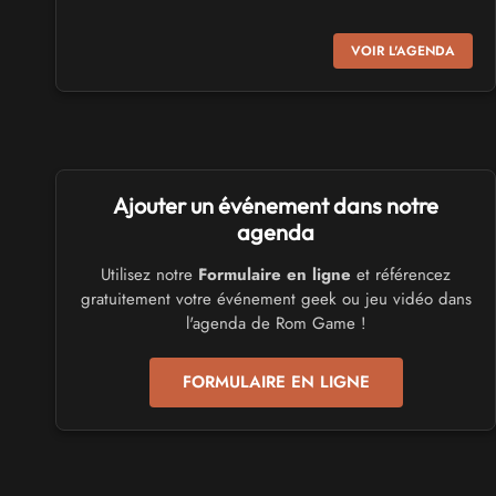
SALONS & CONVENTIONS GEEKS
VOIR L'AGENDA
Virtual Calais - salon du jeu vidéo et des loisirs
numériques 2026
les 3 et 4 octobre 2026 - à Calais
SALONS & CONVENTIONS GEEKS
Ajouter un événement dans notre
Trolls et Légendes 2027
du 26 au 28 mars 2027 - à Mons
agenda
Utilisez notre
Formulaire en ligne
et référencez
CULTURE JAPONAISE ET OTAKU
gratuitement votre événement geek ou jeu vidéo dans
Mang'Azur 2027
l'agenda de Rom Game !
les 24 et 25 avril 2027 - à Toulon
FORMULAIRE EN LIGNE
SALONS & CONVENTIONS GEEKS
Play Azur Festival 2027
les 17 et 18 avril 2027 - à Nice