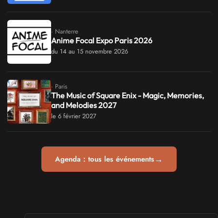
· Nanterre
Anime Focal Expo Paris 2026
du 14 au 15 novembre 2026
· Paris
The Music of Square Enix - Magic, Memories,
and Melodies 2027
le 6 février 2027
→
Agenda : tous les événements