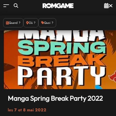
Quand ?
Où ?
Quoi ?
Manga Spring Break Party 2022
les
7
et
8 mai 2022