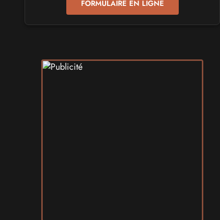
FORMULAIRE EN LIGNE
SALONS & CONVENTIONS GEEKS
Play Azur Festival 2027
les 17 et 18 avril 2027 - à Nice
SALONS & CONVENTIONS GEEKS
Art To Play 2026
les 14 et 15 novembre 2026 - à Nantes
VIDES GRENIERS, BROCANTES
Broc'Land Geek Reims 2026
le 27 septembre 2026 - à Reims
CULTURE JAPONAISE ET OTAKU
MangAnime 2026
le 8 novembre 2026 - à Morcenx
SALONS & CONVENTIONS GEEKS