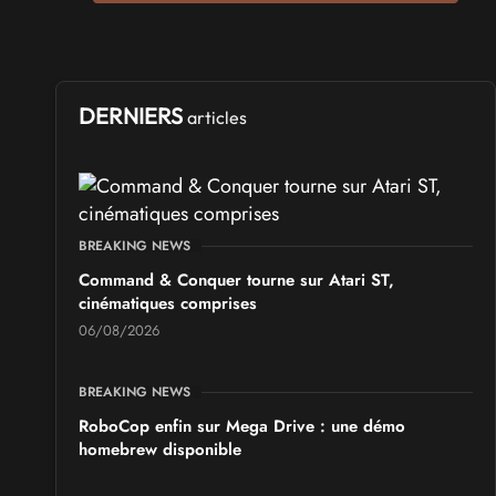
Arcadia GeekFest 2026
les 17 et 18 octobre 2026 - à Arques
SALONS & CONVENTIONS GEEKS
Ponta Geek 2026
DERNIERS
articles
les 19 et 20 septembre 2026 - à Pontarlier
SALONS & CONVENTIONS GEEKS
GeekNIID 2026
BREAKING NEWS
les 19 et 20 septembre 2026 - à Grigny
Command & Conquer tourne sur Atari ST,
cinématiques comprises
SALONS & CONVENTIONS GEEKS
06/08/2026
Japan Manga Wave Colmar 2026
les 19 et 20 septembre 2026 - à Colmar
BREAKING NEWS
RoboCop enfin sur Mega Drive : une démo
homebrew disponible