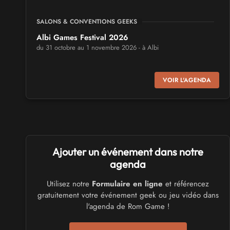
SALONS & CONVENTIONS GEEKS
Albi Games Festival 2026
du 31 octobre au 1 novembre 2026 - à Albi
SALONS & CONVENTIONS GEEKS
VOIR L'AGENDA
Virtual Calais - salon du jeu vidéo et des loisirs
numériques 2026
les 3 et 4 octobre 2026 - à Calais
SALONS & CONVENTIONS GEEKS
Ajouter un événement dans notre
Trolls et Légendes 2027
du 26 au 28 mars 2027 - à Mons
agenda
Utilisez notre
Formulaire en ligne
et référencez
CULTURE JAPONAISE ET OTAKU
gratuitement votre événement geek ou jeu vidéo dans
Mang'Azur 2027
l'agenda de Rom Game !
les 24 et 25 avril 2027 - à Toulon