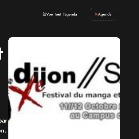
Retrogaming
Agenda
Voir tout l'agenda
t
par
on.