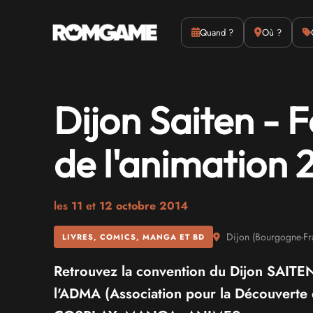
Actus
Culture
Quand ?
Où ?
Dijon Saiten - 
de l'animation 
les
11
et
12 octobre 2014
Dijon
(
Bourgogne-Fr
LIVRES, COMICS, MANGA ET BD
Retrouvez la convention du Dijon SAITEN,
l'ADMA (Association pour la Découverte 