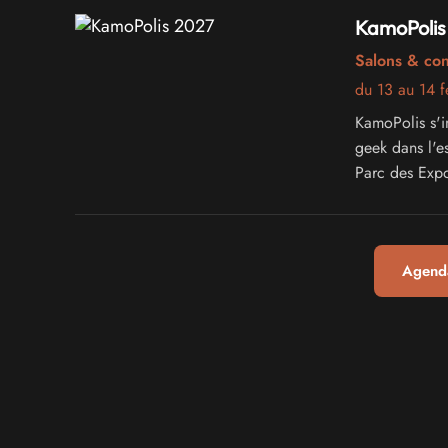
KamoPolis
Salons & co
du 13 au 14 f
KamoPolis s'i
geek dans l'e
Parc des Expo
complet dédié 
Agenda