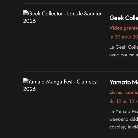
Geek Colle
Vides grenie
le 30 août 2
Le Geek Colle
avec bourse a
Yamato Ma
Livres, comi
du 12 au 13 
Le Yamato Man
week-end dédi
cosplay, invi