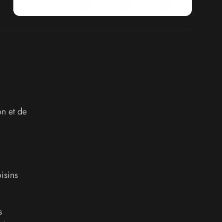
on et de
isins
s