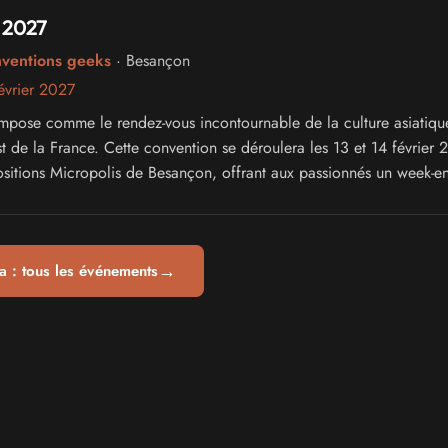
 2027
nventions geeks
· Besançon
évrier 2027
mpose comme le rendez-vous incontournable de la culture asiatiqu
st de la France. Cette convention se déroulera les 13 et 14 février
sitions Micropolis de Besançon, offrant aux passionnés un week-e
à leurs univers favoris.
→
 : tous les événements