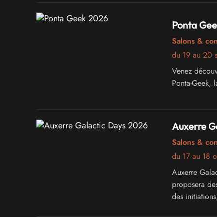
Ponta Gee
Salons & co
du 19 au 20 
Venez découvri
Ponta-Geek, l
Auxerre G
Salons & co
du 17 au 18 
Auxerre Galac
proposera des
des initiation