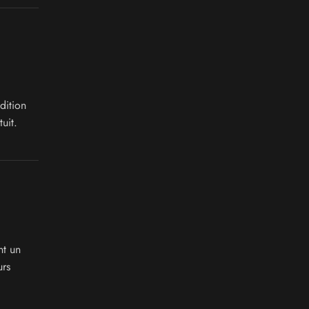
dition
uit.
nt un
urs