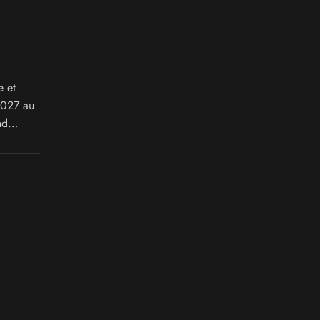
e et
 2027 au
nd