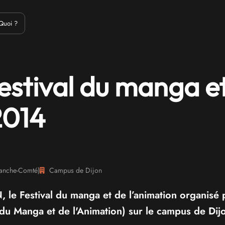
Emulation
Jeux Indés
Materiel
Medias
Modding
Remake
Quoi ?
Festival du manga e
2014
anche-Comté
)
Campus de Dijon
 le Festival du manga et de l’animation organisé 
du Manga et de l'Animation) sur le campus de Dij