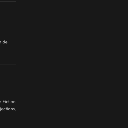
n de
 Fiction
jections,