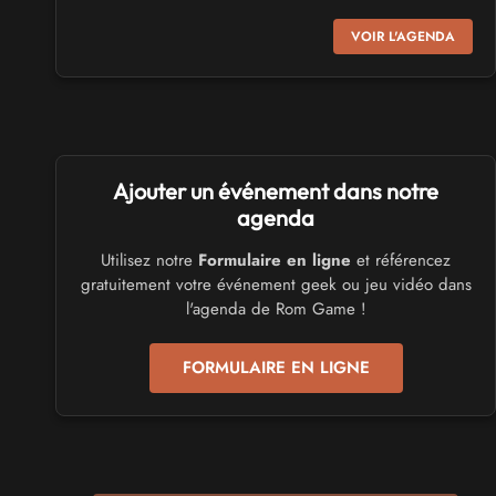
SALONS & CONVENTIONS GEEKS
VOIR L'AGENDA
Virtual Calais - salon du jeu vidéo et des loisirs
numériques 2026
les 3 et 4 octobre 2026 - à Calais
SALONS & CONVENTIONS GEEKS
Ajouter un événement dans notre
Trolls et Légendes 2027
du 26 au 28 mars 2027 - à Mons
agenda
Utilisez notre
Formulaire en ligne
et référencez
CULTURE JAPONAISE ET OTAKU
gratuitement votre événement geek ou jeu vidéo dans
Mang'Azur 2027
l'agenda de Rom Game !
les 24 et 25 avril 2027 - à Toulon
FORMULAIRE EN LIGNE
SALONS & CONVENTIONS GEEKS
Play Azur Festival 2027
les 17 et 18 avril 2027 - à Nice
SALONS & CONVENTIONS GEEKS