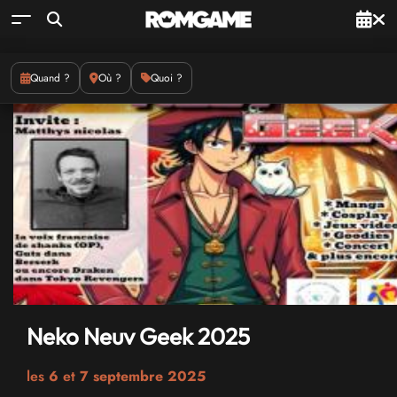
Quand ?
Où ?
Quoi ?
Neko Neuv Geek 2025
les
6
et
7 septembre 2025