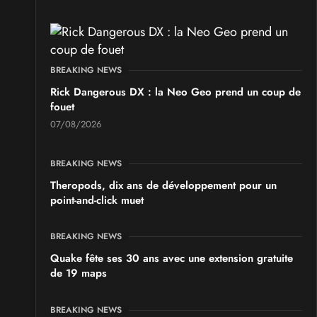
SALONS & CONVENTIONS GEEKS
GeekNIID 2026
BREAKING NEWS
les 19 et 20 septembre 2026 - à Grigny
Rick Dangerous DX : la Neo Geo prend un coup de
fouet
SALONS & CONVENTIONS GEEKS
07/08/2026
Japan Manga Wave Colmar 2026
les 19 et 20 septembre 2026 - à Colmar
BREAKING NEWS
Theropods, dix ans de développement pour un
point-and-click muet
BREAKING NEWS
Quake fête ses 30 ans avec une extension gratuite
de 19 maps
BREAKING NEWS