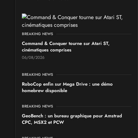
les 19 et 20 septembre 2026 - à Pontarlier
SALONS & CONVENTIONS GEEKS
GeekNIID 2026
BREAKING NEWS
les 19 et 20 septembre 2026 - à Grigny
Command & Conquer tourne sur Atari ST,
cinématiques comprises
SALONS & CONVENTIONS GEEKS
06/08/2026
Japan Manga Wave Colmar 2026
les 19 et 20 septembre 2026 - à Colmar
BREAKING NEWS
RoboCop enfin sur Mega Drive : une démo
homebrew disponible
BREAKING NEWS
GeoBench : un bureau graphique pour Amstrad
CPC, MSX2 et PCW