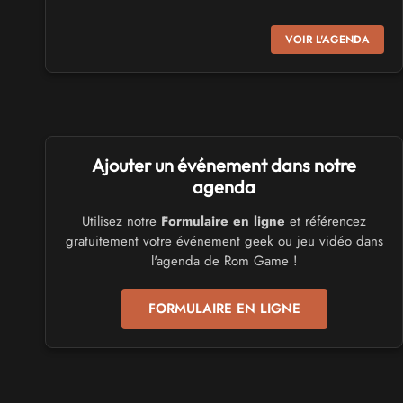
SALONS & CONVENTIONS GEEKS
VOIR L'AGENDA
Virtual Calais - salon du jeu vidéo et des loisirs
numériques 2026
les 3 et 4 octobre 2026 - à Calais
SALONS & CONVENTIONS GEEKS
Ajouter un événement dans notre
Trolls et Légendes 2027
du 26 au 28 mars 2027 - à Mons
agenda
Utilisez notre
Formulaire en ligne
et référencez
CULTURE JAPONAISE ET OTAKU
gratuitement votre événement geek ou jeu vidéo dans
Mang'Azur 2027
l'agenda de Rom Game !
les 24 et 25 avril 2027 - à Toulon
FORMULAIRE EN LIGNE
SALONS & CONVENTIONS GEEKS
Play Azur Festival 2027
les 17 et 18 avril 2027 - à Nice