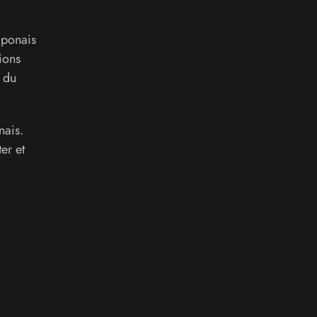
aponais
tions
n du
nais.
er et