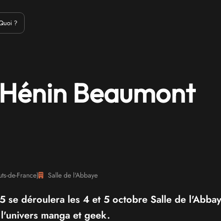
Emulation
Jeux Indés
Materiel
Medias
Modding
Remake
Quoi ?
'Hénin Beaumont
ts-de-France
)
Salle de l'Abbaye
e déroulera les 4 et 5 octobre Salle de l'Abbay
l'univers manga et geek.