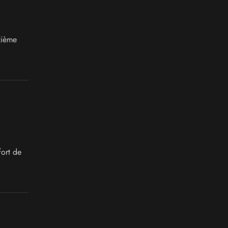
zième
ort de