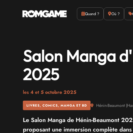
Actus
Culture
Quand ?
Où ?
Salon Manga d
2025
les
4
et
5 octobre 2025
Hénin-Beaumont
(
Hau
LIVRES, COMICS, MANGA ET BD
Le Salon Manga de Hénin-Beaumont 2025 s
proposant une immersion complète dans 