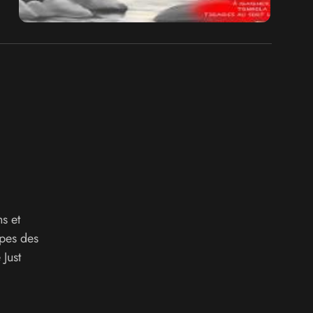
s et
ipes des
Just