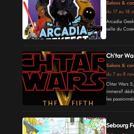
Salons & co
du 17 au 18 
Arcadia GeekF
salle du Cose
Ch'tar Wa
Salons & co
du 7 au 8 no
Chtar Wars 5,
immersif dédié
les passionnés
Sebourg F