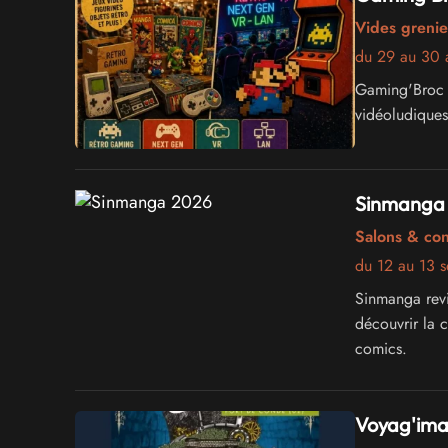
Vides grenie
du 29 au 30 
Gaming'Broc 
vidéoludiques,
Sinmanga
Salons & co
du 12 au 13 
Sinmanga revi
découvrir la c
comics.
Voyag'ima