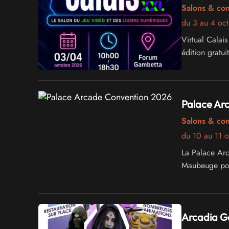
Salons & co
du 3 au 4 oc
Virtual Calai
édition gratui
Palace Ar
Salons & co
du 10 au 11 
La Palace Arc
Maubeuge pour
Arcadia G