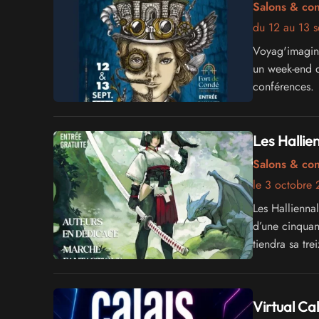
Salons & co
du 12 au 13 
Voyag'imagina
un week-end d'
conférences.
Les Hallie
Salons & co
le 3 octobre
Les Halliennal
d’une cinquant
tiendra sa tr
Virtual Cal