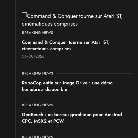
les 19 et 20 septembre 2026 - à Pontarlier
SALONS & CONVENTIONS GEEKS
GeekNIID 2026
BREAKING NEWS
les 19 et 20 septembre 2026 - à Grigny
Command & Conquer tourne sur Atari ST,
cinématiques comprises
SALONS & CONVENTIONS GEEKS
06/08/2026
Japan Manga Wave Colmar 2026
les 19 et 20 septembre 2026 - à Colmar
BREAKING NEWS
RoboCop enfin sur Mega Drive : une démo
homebrew disponible
BREAKING NEWS
GeoBench : un bureau graphique pour Amstrad
CPC, MSX2 et PCW
BREAKING NEWS