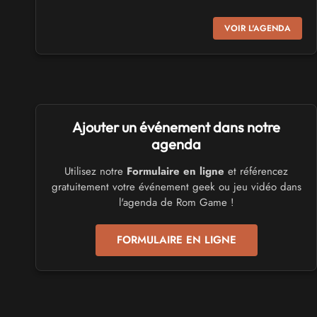
SALONS & CONVENTIONS GEEKS
VOIR L'AGENDA
Virtual Calais - salon du jeu vidéo et des loisirs
numériques 2026
les 3 et 4 octobre 2026 - à Calais
SALONS & CONVENTIONS GEEKS
Ajouter un événement dans notre
Trolls et Légendes 2027
du 26 au 28 mars 2027 - à Mons
agenda
Utilisez notre
Formulaire en ligne
et référencez
CULTURE JAPONAISE ET OTAKU
gratuitement votre événement geek ou jeu vidéo dans
Mang'Azur 2027
l'agenda de Rom Game !
les 24 et 25 avril 2027 - à Toulon
FORMULAIRE EN LIGNE
SALONS & CONVENTIONS GEEKS
Play Azur Festival 2027
les 17 et 18 avril 2027 - à Nice