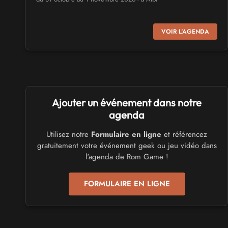
SALONS & CONVENTIONS GEEKS
VOIR L'AGENDA
Virtual Calais - salon du jeu vidéo et des loisirs
numériques 2026
les 3 et 4 octobre 2026 - à Calais
SALONS & CONVENTIONS GEEKS
Ajouter un événement dans notre
Trolls et Légendes 2027
du 26 au 28 mars 2027 - à Mons
agenda
Utilisez notre
Formulaire en ligne
et référencez
CULTURE JAPONAISE ET OTAKU
gratuitement votre événement geek ou jeu vidéo dans
Mang'Azur 2027
l'agenda de Rom Game !
les 24 et 25 avril 2027 - à Toulon
FORMULAIRE EN LIGNE
SALONS & CONVENTIONS GEEKS
Play Azur Festival 2027
les 17 et 18 avril 2027 - à Nice