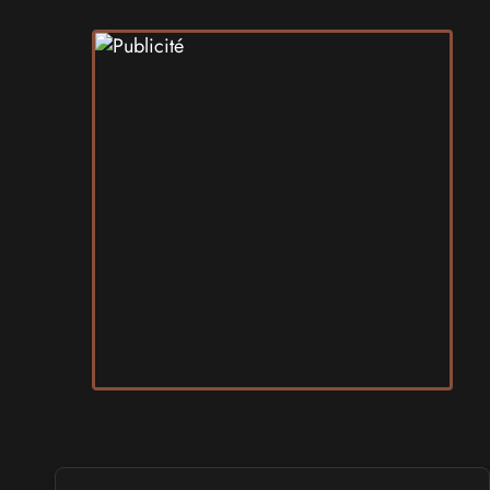
SALONS & CONVENTIONS GEEKS
Art To Play 2026
les 14 et 15 novembre 2026 - à Nantes
VIDES GRENIERS, BROCANTES
Broc'Land Geek Reims 2026
le 27 septembre 2026 - à Reims
CULTURE JAPONAISE ET OTAKU
MangAnime 2026
le 8 novembre 2026 - à Morcenx
SALONS & CONVENTIONS GEEKS
Arcadia GeekFest 2026
les 17 et 18 octobre 2026 - à Arques
SALONS & CONVENTIONS GEEKS