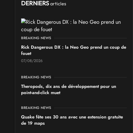
Ponta Geek 2026
DERNIERS
articles
les 19 et 20 septembre 2026 - à Pontarlier
SALONS & CONVENTIONS GEEKS
GeekNIID 2026
BREAKING NEWS
les 19 et 20 septembre 2026 - à Grigny
Rick Dangerous DX : la Neo Geo prend un coup de
fouet
SALONS & CONVENTIONS GEEKS
07/08/2026
Japan Manga Wave Colmar 2026
les 19 et 20 septembre 2026 - à Colmar
BREAKING NEWS
Theropods, dix ans de développement pour un
point-and-click muet
BREAKING NEWS
Quake fête ses 30 ans avec une extension gratuite
de 19 maps