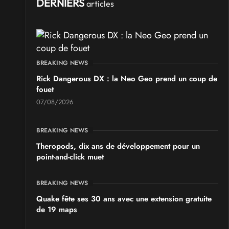
Ponta Geek 2026
DERNIERS
articles
les 19 et 20 septembre 2026 - à Pontarlier
SALONS & CONVENTIONS GEEKS
GeekNIID 2026
BREAKING NEWS
les 19 et 20 septembre 2026 - à Grigny
Rick Dangerous DX : la Neo Geo prend un coup de
fouet
SALONS & CONVENTIONS GEEKS
07/08/2026
Japan Manga Wave Colmar 2026
les 19 et 20 septembre 2026 - à Colmar
BREAKING NEWS
Theropods, dix ans de développement pour un
point-and-click muet
BREAKING NEWS
Quake fête ses 30 ans avec une extension gratuite
de 19 maps