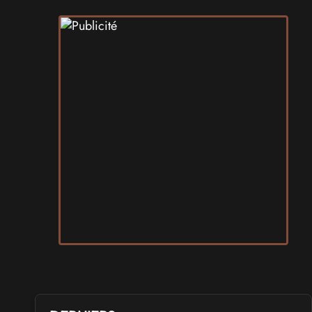
SALONS & CONVENTIONS GEEKS
Art To Play 2026
les 14 et 15 novembre 2026 - à Nantes
VIDES GRENIERS, BROCANTES
Broc'Land Geek Reims 2026
le 27 septembre 2026 - à Reims
CULTURE JAPONAISE ET OTAKU
MangAnime 2026
le 8 novembre 2026 - à Morcenx
SALONS & CONVENTIONS GEEKS
Arcadia GeekFest 2026
les 17 et 18 octobre 2026 - à Arques
SALONS & CONVENTIONS GEEKS