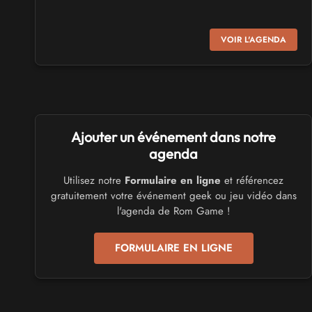
SALONS & CONVENTIONS GEEKS
VOIR L'AGENDA
Virtual Calais - salon du jeu vidéo et des loisirs
numériques 2026
les 3 et 4 octobre 2026 - à Calais
SALONS & CONVENTIONS GEEKS
Ajouter un événement dans notre
Trolls et Légendes 2027
du 26 au 28 mars 2027 - à Mons
agenda
Utilisez notre
Formulaire en ligne
et référencez
CULTURE JAPONAISE ET OTAKU
gratuitement votre événement geek ou jeu vidéo dans
Mang'Azur 2027
l'agenda de Rom Game !
les 24 et 25 avril 2027 - à Toulon
FORMULAIRE EN LIGNE
SALONS & CONVENTIONS GEEKS
Play Azur Festival 2027
les 17 et 18 avril 2027 - à Nice