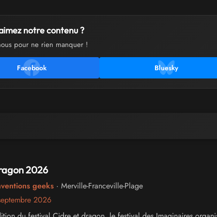
aimez notre contenu ?
nous pour ne rien manquer !
Facebook
Bluesky
Dragon 2026
nventions geeks
· Merville-Franceville-Plage
septembre 2026
ion du festival Cidre et dragon, le festival des Imaginaires organi