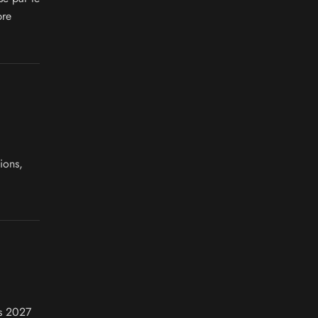
bre
ions,
rs 2027