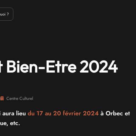
Emulation
Jeux Indés
Materiel
Medias
Modding
Remake
uoi ?
t Bien-Etre 2024
)
Centre Culturel
i aura lieu
du 17 au
20 février 2024
à Orbec et
ue, etc.