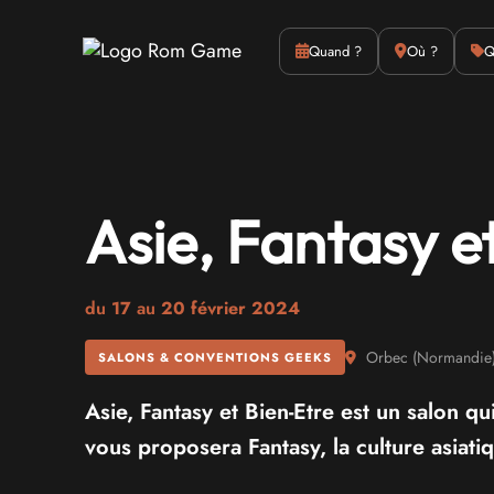
Actus
Culture
Quand ?
Où ?
Q
Asie, Fantasy e
du
17
au
20 février 2024
Orbec
(
Normandie
SALONS & CONVENTIONS GEEKS
Asie, Fantasy et Bien-Etre est un salon qu
vous proposera Fantasy, la culture asiatiq