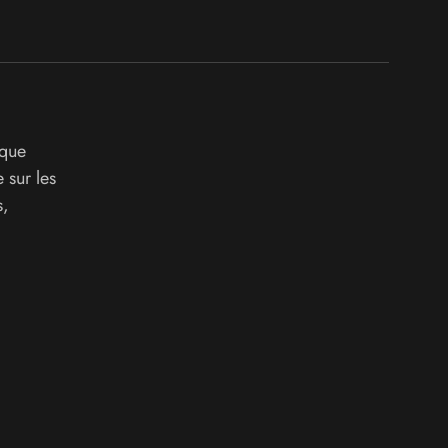
ique
 sur les
s,