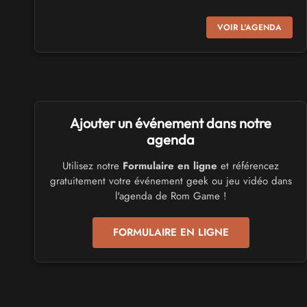
SALONS & CONVENTIONS GEEKS
VOIR L'AGENDA
Virtual Calais - salon du jeu vidéo et des loisirs
numériques 2026
les 3 et 4 octobre 2026 - à Calais
SALONS & CONVENTIONS GEEKS
Ajouter un événement dans notre
Trolls et Légendes 2027
du 26 au 28 mars 2027 - à Mons
agenda
Utilisez notre
Formulaire en ligne
et référencez
CULTURE JAPONAISE ET OTAKU
gratuitement votre événement geek ou jeu vidéo dans
Mang'Azur 2027
l'agenda de Rom Game !
les 24 et 25 avril 2027 - à Toulon
FORMULAIRE EN LIGNE
SALONS & CONVENTIONS GEEKS
Play Azur Festival 2027
les 17 et 18 avril 2027 - à Nice