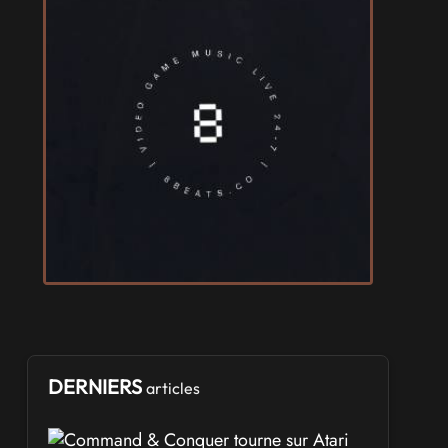
les 14 et 15 novembre 2026 - à Nantes
VIDES GRENIERS, BROCANTES
Broc'Land Geek Reims 2026
le 27 septembre 2026 - à Reims
CULTURE JAPONAISE ET OTAKU
MangAnime 2026
le 8 novembre 2026 - à Morcenx
SALONS & CONVENTIONS GEEKS
Arcadia GeekFest 2026
les 17 et 18 octobre 2026 - à Arques
SALONS & CONVENTIONS GEEKS
DERNIERS
articles
Ponta Geek 2026
les 19 et 20 septembre 2026 - à Pontarlier