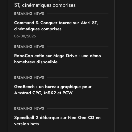
SALONS & CONVENTIONS GEEKS
BREAKING NEWS
GeekNIID 2026
les 19 et 20 septembre 2026 - à Grigny
Command & Conquer tourne sur Atari ST,
cinématiques comprises
SALONS & CONVENTIONS GEEKS
06/08/2026
Japan Manga Wave Colmar 2026
BREAKING NEWS
les 19 et 20 septembre 2026 - à Colmar
RoboCop enfin sur Mega Drive : une démo
homebrew disponible
BREAKING NEWS
GeoBench : un bureau graphique pour
Amstrad CPC, MSX2 et PCW
BREAKING NEWS
Speedball 2 débarque sur Neo Geo CD en
version beta