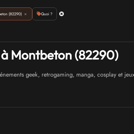
Emulation
×
Jeux Indés
Materiel
Medias
Modding
Remake
eton (82290)
Quoi ?
: à Montbeton (82290)
événements geek, retrogaming, manga, cosplay et jeu