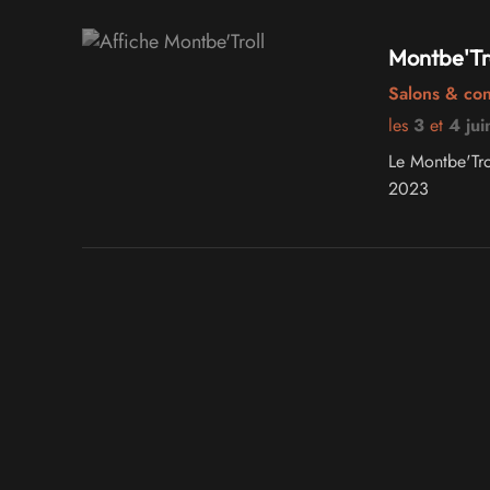
Montbe'Tro
Salons & co
les
3
et
4 ju
Le Montbe'Tro
2023