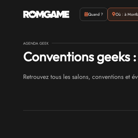
Actus
Culture
Quand ?
Où : à Montb
AGENDA GEEK
Conventions geeks 
Retrouvez tous les salons, conventions et 