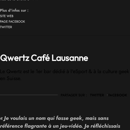
Plus d'infos sur :
SITE WEB
PAGE FACEBOOK
TWITTER
Qwertz Café Lausanne
Le Qwertz est le 1er bar dédié à l'eSport & à la culture geek
en Suisse.
PARTAGER SUR :
TWITTER
FACEBOOK
« Je voulais un nom qui fasse geek, mais sans
référence flagrante à un jeu-vidéo. Je réfléchissais