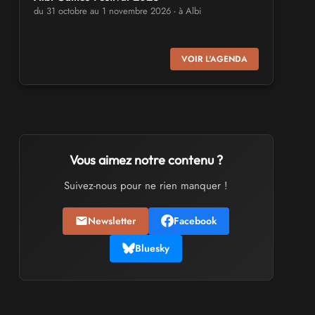
du 31 octobre au 1 novembre 2026 - à Albi
SALONS & CONVENTIONS GEEKS
VOIR L'AGENDA
Virtual Calais - salon du jeu vidéo et des
loisirs numériques 2026
les 3 et 4 octobre 2026 - à Calais
SALONS & CONVENTIONS GEEKS
Trolls et Légendes 2027
Vous aimez notre contenu ?
du 26 au 28 mars 2027 - à Mons
Suivez-nous pour ne rien manquer !
CULTURE JAPONAISE ET OTAKU
Newsletter
Facebook
Mang'Azur 2027
les 24 et 25 avril 2027 - à Toulon
Bluesky
SALONS & CONVENTIONS GEEKS
Play Azur Festival 2027
les 17 et 18 avril 2027 - à Nice