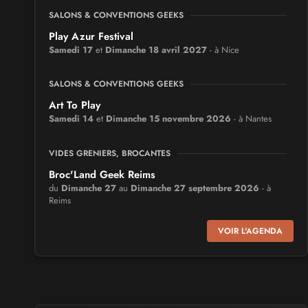
SALONS & CONVENTIONS GEEKS
Play Azur Festival
Samedi 17
et
Dimanche 18 avril 2027
- à Nice
SALONS & CONVENTIONS GEEKS
Art To Play
Samedi 14
et
Dimanche 15 novembre 2026
- à Nantes
VIDES GRENIERS, BROCANTES
Broc'Land Geek Reims
du
Dimanche 27
au
Dimanche 27 septembre 2026
- à
Reims
VOIR L'AGENDA
CULTURE JAPONAISE ET OTAKU
MangAnime
du
Dimanche 8
au
Dimanche 8 novembre 2026
- à
Morcenx