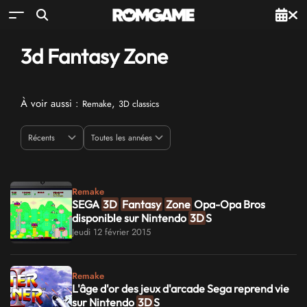
3d Fantasy Zone
À voir aussi :
,
Remake
3D classics
Remake
SEGA
3D
Fantasy
Zone
Opa-Opa Bros
disponible sur Nintendo
3D
S
Jeudi 12 février 2015
Remake
L'âge d'or des jeux d'arcade Sega reprend vie
sur Nintendo
3D
S