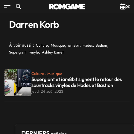
Darren Korb
À voir aussi :
,
,
,
,
,
Culture
Musique
iam8bit
Hades
Bastion
,
,
Supergiant
vinyle
Ashley Barrett
Culture - Musique
Supergiant et iam8bit signent le retour des
sountracks vinyles de Hades et Bastion
Jeudi 24 août 2023
DERNIERS
articles