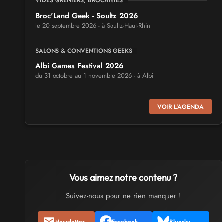
VIDES GRENIERS, BROCANTES
Broc'Land Geek - Soultz 2026
le 20 septembre 2026 - à Soultz-Haut-Rhin
SALONS & CONVENTIONS GEEKS
Albi Games Festival 2026
du 31 octobre au 1 novembre 2026 - à Albi
SALONS & CONVENTIONS GEEKS
VOIR L'AGENDA
Virtual Calais - salon du jeu vidéo et des loisirs
numériques 2026
les 3 et 4 octobre 2026 - à Calais
SALONS & CONVENTIONS GEEKS
Trolls et Légendes 2027
Vous aimez notre contenu ?
du 26 au 28 mars 2027 - à Mons
Suivez-nous pour ne rien manquer !
CULTURE JAPONAISE ET OTAKU
Newsletter
Facebook
Bluesky