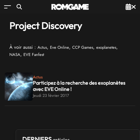
Project Discovery
À voir aussi :
,
,
,
,
Actus
Eve Online
CCP Games
exoplanetes
,
NASA
EVE Fanfest
Actus
Participez à la recherche des exoplanètes
avec EVE Online !
Jeudi 23 février 2017
DERNIERS
articles