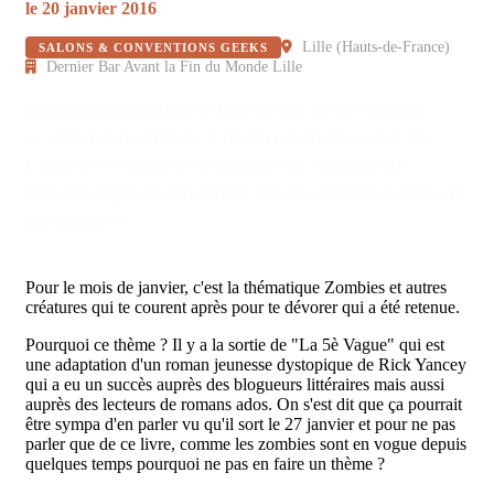
le
20 janvier 2016
Lille
(
Hauts-de-France
)
SALONS & CONVENTIONS GEEKS
Dernier Bar Avant la Fin du Monde Lille
Tous les mois un Blind test ou un quiz au Dernier Bar
avant la Fin du Monde - Lille. Les animatrices de Lille
Cosplay reviennent avec une nouvelle version et des
nouvelles règles du jeu. Nul besoin de s'inscrire et pleins de
lots à gagner!
Pour le mois de janvier, c'est la thématique Zombies et autres
créatures qui te courent après pour te dévorer qui a été retenue.
Pourquoi ce thème ? Il y a la sortie de "La 5è Vague" qui est
une adaptation d'un roman jeunesse dystopique de Rick Yancey
qui a eu un succès auprès des blogueurs littéraires mais aussi
auprès des lecteurs de romans ados. On s'est dit que ça pourrait
être sympa d'en parler vu qu'il sort le 27 janvier et pour ne pas
parler que de ce livre, comme les zombies sont en vogue depuis
quelques temps pourquoi ne pas en faire un thème ?