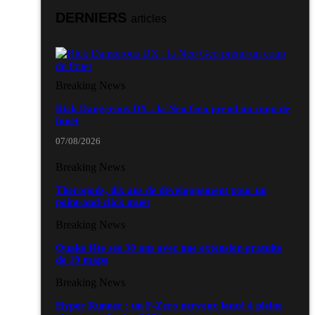
GeekNIID 2026
DERNIERS
articles
les 19 et 20 septembre 2026 - à Grigny
Salons & conventions geeks
Japan Manga Wave Colmar 2026
Breaking News
les 19 et 20 septembre 2026 - à Colmar
Rick Dangerous DX : la Neo Geo prend un coup de
fouet
07/08/2026
Breaking News
Theropods, dix ans de développement pour un
point-and-click muet
Breaking News
Quake fête ses 30 ans avec une extension gratuite
de 19 maps
Breaking News
Hyper Runner : un F-Zero nerveux lancé à pleine