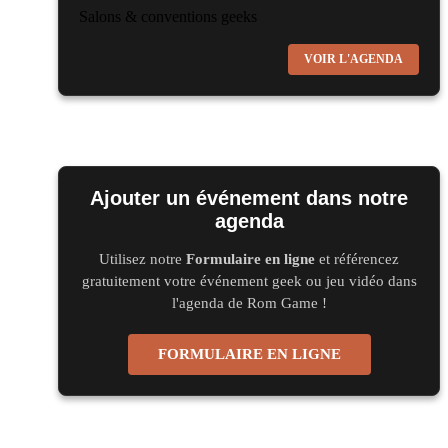
Salons & conventions geeks
Virtual Calais - salon du jeu vidéo et des loisirs
VOIR L'AGENDA
numériques 2026
les 3 et 4 octobre 2026 - à Calais
Salons & conventions geeks
Trolls et Légendes 2027
du 26 au 28 mars 2027 - à Mons
Ajouter un événement dans notre
agenda
Culture Japonaise et Otaku
Mang'Azur 2027
Utilisez notre
Formulaire en ligne
et référencez
gratuitement votre événement geek ou jeu vidéo dans
les 24 et 25 avril 2027 - à Toulon
l'agenda de Rom Game !
Salons & conventions geeks
Play Azur Festival 2027
FORMULAIRE EN LIGNE
les 17 et 18 avril 2027 - à Nice
Salons & conventions geeks
Art To Play 2026