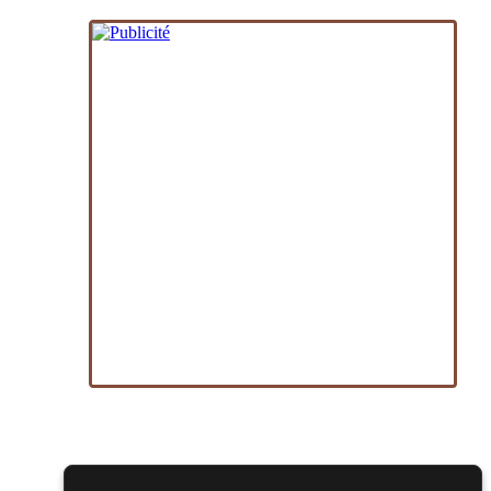
les 14 et 15 novembre 2026 - à Nantes
Vides greniers, brocantes
Broc'Land Geek Reims 2026
le 27 septembre 2026 - à Reims
Culture Japonaise et Otaku
MangAnime 2026
le 8 novembre 2026 - à Morcenx
Salons & conventions geeks
Arcadia GeekFest 2026
les 17 et 18 octobre 2026 - à Arques
Salons & conventions geeks
Ponta Geek 2026
les 19 et 20 septembre 2026 - à Pontarlier
Salons & conventions geeks