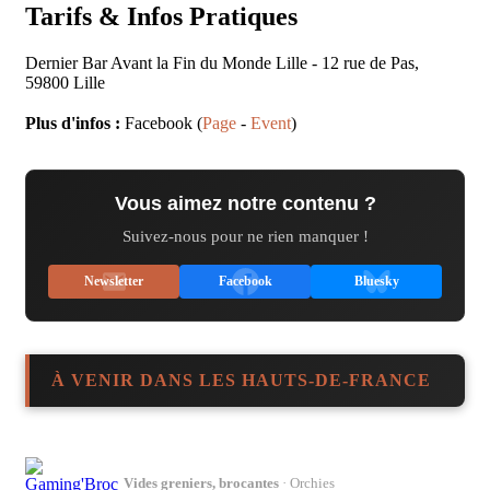
Tarifs & Infos Pratiques
Dernier Bar Avant la Fin du Monde Lille
-
12 rue de Pas
,
59800
Lille
Plus d'infos :
Facebook (
Page
-
Event
)
Vous aimez notre contenu ?
Suivez-nous pour ne rien manquer !
Newsletter
Facebook
Bluesky
À VENIR DANS LES HAUTS-DE-FRANCE
Vides greniers, brocantes
· Orchies