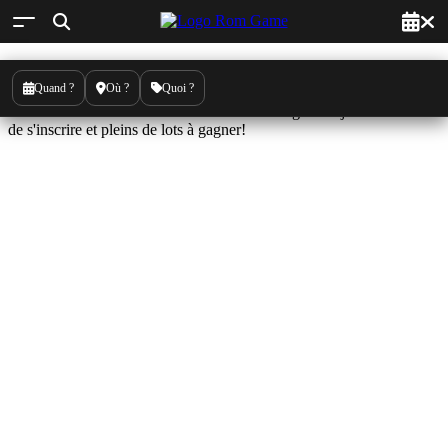
Quand ?
Où ?
Quoi ?
Le Quiz Geek par Lille Cosplay
2016