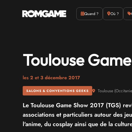
Actus
Culture
Quand ?
Où ?
Toulouse Game
les
2
et
3 décembre 2017
Toulouse
(
Occitani
SALONS & CONVENTIONS GEEKS
Le Toulouse Game Show 2017 (TGS) revie
associations et particuliers autour des je
l'anime, du cosplay ainsi que de la cultur