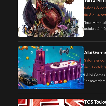
Terra Mim
Salons & co
du 3 au 4 oc
Terra Mimbusi
octobre à Nég
Albi Games
Salons & co
du 31 octobr
L'Albi Games F
1er novembre 
TGS Toulo