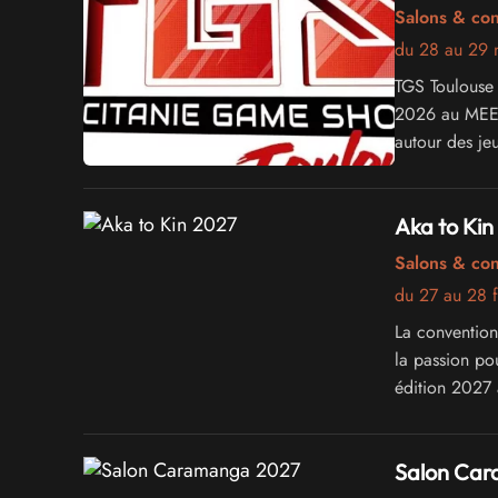
Salons & co
du 28 au 29
TGS Toulouse
2026 au MEETT
autour des jeu
que de la cult
Aka to Kin
Salons & co
du 27 au 28 f
La convention
la passion po
édition 2027 
Salon Ca