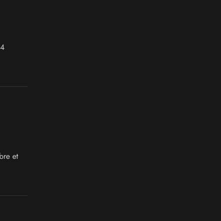
 4
bre et