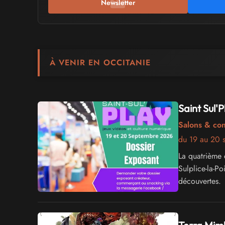
Newsletter
À VENIR EN OCCITANIE
Saint Sul'
Salons & co
du 19 au 20 
La quatrième 
Sulplice-la-Po
découvertes.