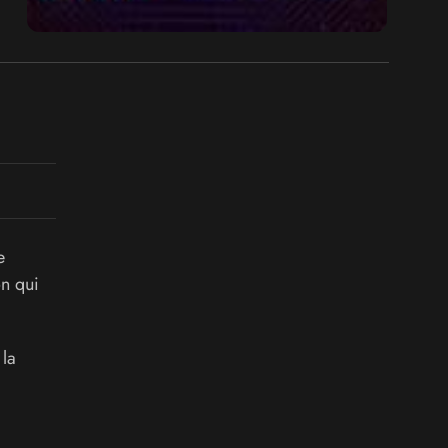
e
on qui
la