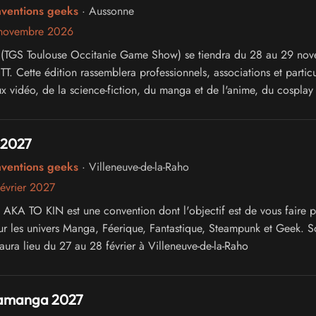
nventions geeks
· Aussonne
 novembre 2026
 (TGS Toulouse Occitanie Game Show) se tiendra du 28 au 29 no
. Cette édition rassemblera professionnels, associations et particu
x vidéo, de la science-fiction, du manga et de l'anime, du cosplay 
ure japonaise.
 2027
nventions geeks
· Villeneuve-de-la-Raho
évrier 2027
 AKA TO KIN est une convention dont l'objectif est de vous faire p
ur les univers Manga, Féerique, Fantastique, Steampunk et Geek. S
aura lieu du 27 au 28 février à Villeneuve-de-la-Raho
ramanga 2027