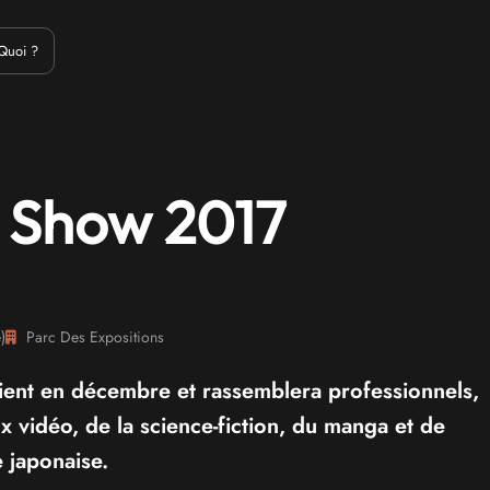
Emulation
Jeux Indés
Materiel
Medias
Modding
Remake
Quoi ?
 Show 2017
e
)
Parc Des Expositions
nt en décembre et rassemblera professionnels,
ux vidéo, de la science-fiction, du manga et de
e japonaise.