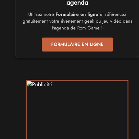
du 26 au 28 mars 2027 - à Mons
agenda
Utilisez notre
Formulaire en ligne
et référencez
CULTURE JAPONAISE ET OTAKU
gratuitement votre événement geek ou jeu vidéo dans
Mang'Azur 2027
l'agenda de Rom Game !
les 24 et 25 avril 2027 - à Toulon
FORMULAIRE EN LIGNE
SALONS & CONVENTIONS GEEKS
Play Azur Festival 2027
les 17 et 18 avril 2027 - à Nice
SALONS & CONVENTIONS GEEKS
Art To Play 2026
les 14 et 15 novembre 2026 - à Nantes
VIDES GRENIERS, BROCANTES
Broc'Land Geek Reims 2026
le 27 septembre 2026 - à Reims