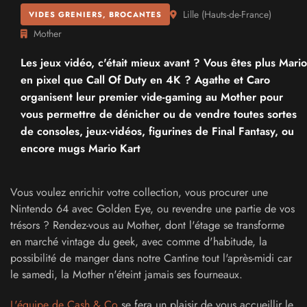
Lille
(
Hauts-de-France
)
VIDES GRENIERS, BROCANTES
Mother
Les jeux vidéo, c'était mieux avant ? Vous êtes plus Mario
en pixel que Call Of Duty en 4K ? Agathe et Caro
organisent leur premier vide-gaming au Mother pour
vous permettre de dénicher ou de vendre toutes sortes
de consoles, jeux-vidéos, figurines de Final Fantasy, ou
encore mugs Mario Kart
Vous voulez enrichir votre collection, vous procurer une
Nintendo 64 avec Golden Eye, ou revendre une partie de vos
trésors ? Rendez-vous au Mother, dont l'étage se transforme
en marché vintage du geek, avec comme d'habitude, la
possibilité de manger dans notre Cantine tout l'après-midi car
le samedi, la Mother n'éteint jamais ses fourneaux.
L'équipe de Cash & Co
se fera un plaisir de vous accueillir le