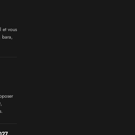
 et vous
, bara,
oposer
,
s.
027