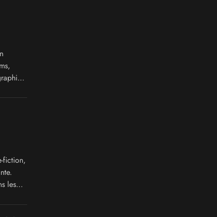
n
ms,
graphie
fiction,
nte.
s les
omics,