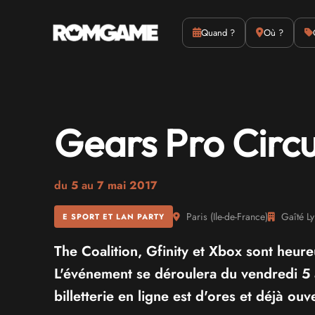
Actus
Culture
Quand ?
Où ?
Gears Pro Circu
du
5
au
7 mai 2017
Paris
(
Ile-de-France
)
Gaîté Ly
E SPORT ET LAN PARTY
The Coalition, Gfinity et Xbox sont heureu
L'événement se déroulera du vendredi 
billetterie en ligne est d'ores et déjà ouv