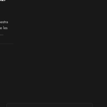
estra
e les