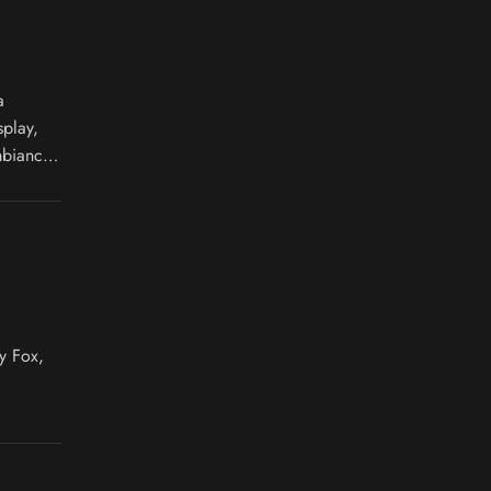
a
splay,
mbiance
y Fox,