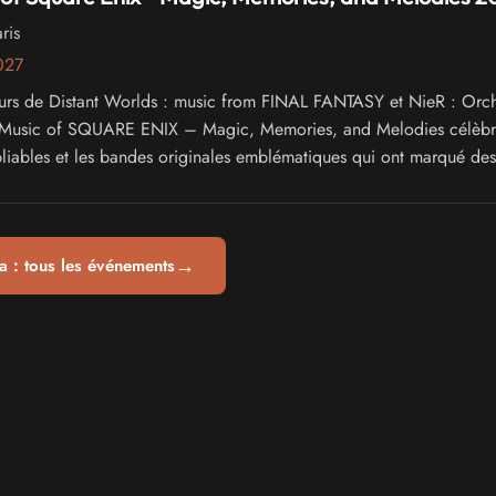
ris
2027
eurs de Distant Worlds : music from FINAL FANTASY et NieR : Orch
 Music of SQUARE ENIX – Magic, Memories, and Melodies célèbr
iables et les bandes originales emblématiques qui ont marqué des
 récits et d’aventures dans les jeux vidéo.
→
 : tous les événements