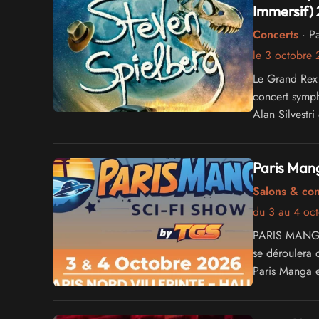
Immersif)
Concerts
· Pa
le 3 octobre
Le Grand Rex 
concert symph
Alan Silvestr
du réalisateur
Paris Mang
Salons & co
du 3 au 4 oc
PARIS MANGA -
se déroulera 
Paris Manga e
différents un
du Jeu Vidéo 