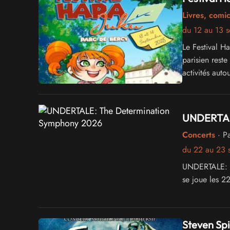
Livres, comi
du 12 au 13 
Le Festival H
parisien reste
activités aut
détendue.
UNDERTAL
Concerts
· Pa
du 22 au 23 
UNDERTALE: Th
se joue les 2
Steven Sp