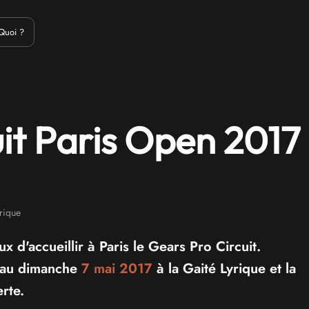
Emulation
Jeux Indés
Materiel
Medias
Modding
Remake
Quoi ?
it Paris Open 2017
rique
x d'accueillir à Paris le Gears Pro Circuit.
5 au dimanche
7 mai 2017
à la Gaité Lyrique et la
erte.