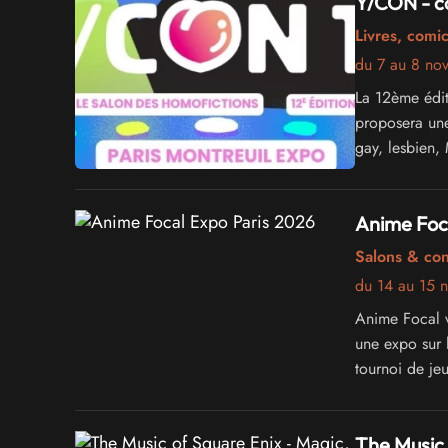
Y/CON - c
Livres, comi
du 7 au 8 no
La 12ème édi
proposera une
gay, lesbien,
Anime Foc
Salons & co
du 14 au 15 
Anime Focal 
une expo sur 
tournoi de je
The Music 