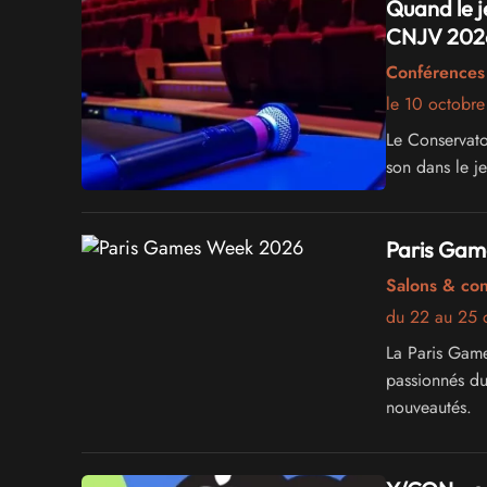
Quand le j
CNJV 202
Conférences 
le 10 octobr
Le Conservato
son dans le j
Paris Gam
Salons & co
du 22 au 25 
La Paris Gam
passionnés du 
nouveautés.