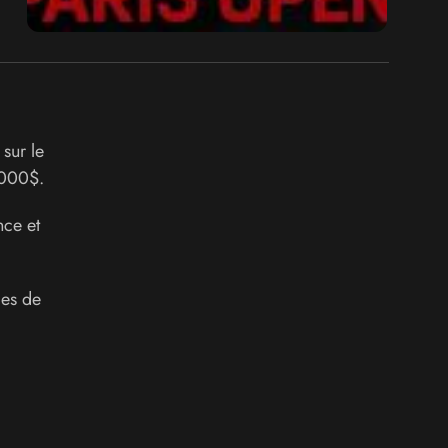
 sur le
 000$.
nce et
ges de