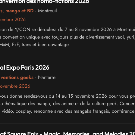
onvention des homo-fictions 2026
cs, manga et BD
· Montreuil
vembre 2026
tion de Y/CON se déroulera du 7 au 8 novembre 2026 à Montreuil
 convention unique avec toujours plus de divertissement yaoi, yuri
 MxM, FxF, trans et bien davantage.
al Expo Paris 2026
nventions geeks
· Nanterre
novembre 2026
vous donne rendez-vous du 14 au 15 novembre 2026 pour vous pr
la thématique des manga, des anime et de la culture geek. Concert
u vidéo, cosplay, rencontre avec des mangaka français, conférence
of Square Enix - Magic, Memories, and Melodies 2