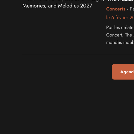
Concerts
· Pa
le 6 février 
Par les créat
Concert, The
mondes inoubl
générations de
Agenda