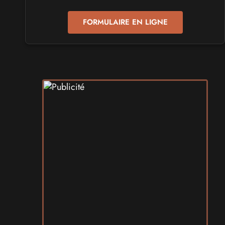
Samedi 19
et
Dimanche 20 septembre 2026
- à Pontarlier
FORMULAIRE EN LIGNE
SALONS & CONVENTIONS GEEKS
GeekNIID
Samedi 19
et
Dimanche 20 septembre 2026
- à Grigny
SALONS & CONVENTIONS GEEKS
Japan Manga Wave Colmar
Samedi 19
et
Dimanche 20 septembre 2026
- à Colmar
SALONS & CONVENTIONS GEEKS
Terra Mimbusia
Samedi 3
et
Dimanche 4 octobre 2026
- à Nègrepelisse
SALONS & CONVENTIONS GEEKS
Cidre et Dragon
Samedi 19
et
Dimanche 20 septembre 2026
- à Merville-
Franceville-Plage