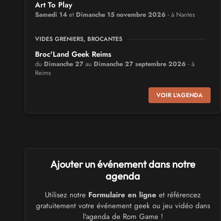
Art To Play
Samedi 14
et
Dimanche 15 novembre 2026
- à Nantes
VIDES GRENIERS, BROCANTES
Broc'Land Geek Reims
du
Dimanche 27
au
Dimanche 27 septembre 2026
- à
Reims
VOIR L'AGENDA
CULTURE JAPONAISE ET OTAKU
MangAnime
du
Dimanche 8
au
Dimanche 8 novembre 2026
- à
Morcenx
SALONS & CONVENTIONS GEEKS
Ajouter un événement dans notre
Arcadia GeekFest
agenda
Samedi 17
et
Dimanche 18 octobre 2026
- à Arques
Utilisez notre
Formulaire en ligne
et référencez
gratuitement votre événement geek ou jeu vidéo dans
SALONS & CONVENTIONS GEEKS
l'agenda de Rom Game !
Ponta Geek