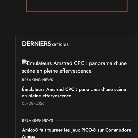
SALONS & CONVENTIONS GEEKS
Manga Sci-fi Days Romorantin
du
Samedi 3
au
Samedi 3 octobre 2026
- à Romorantin-
Lanthenay
DERNIERS
articles
SALONS & CONVENTIONS GEEKS
Boc'N'Geek
Samedi 26
et
Dimanche 27 septembre 2026
- à Bressuire
BREAKING NEWS
SALONS & CONVENTIONS GEEKS
Émulateurs Amstrad CPC : panorama d'une scène
Saint Sul'Play
en pleine effervescence
Samedi 19
et
Dimanche 20 septembre 2026
- à Saint-
Sulpice
05/08/2026
SALONS & CONVENTIONS GEEKS
BREAKING NEWS
Chibi Manga
Amico8 fait tourner les jeux PICO-8 sur Commodore
Samedi 17
et
Dimanche 18 octobre 2026
- à Sury-le-
Amiga
Comtal