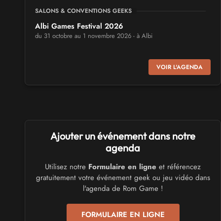
SALONS & CONVENTIONS GEEKS
Albi Games Festival 2026
du 31 octobre au 1 novembre 2026 - à Albi
SALONS & CONVENTIONS GEEKS
VOIR L'AGENDA
Virtual Calais - salon du jeu vidéo et des loisirs
numériques 2026
les 3 et 4 octobre 2026 - à Calais
SALONS & CONVENTIONS GEEKS
Ajouter un événement dans notre
Trolls et Légendes 2027
du 26 au 28 mars 2027 - à Mons
agenda
Utilisez notre
Formulaire en ligne
et référencez
CULTURE JAPONAISE ET OTAKU
gratuitement votre événement geek ou jeu vidéo dans
Mang'Azur 2027
l'agenda de Rom Game !
les 24 et 25 avril 2027 - à Toulon
FORMULAIRE EN LIGNE
SALONS & CONVENTIONS GEEKS