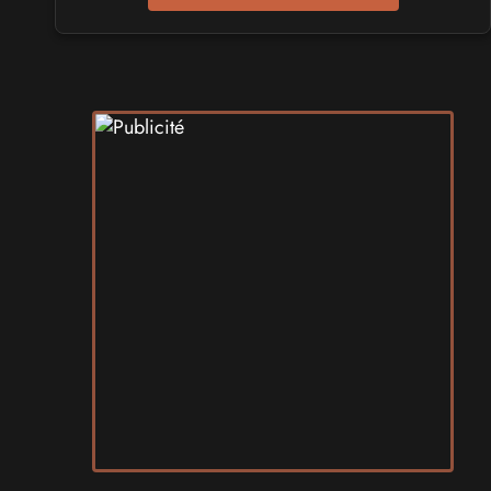
Play Azur Festival 2027
les 17 et 18 avril 2027 - à Nice
SALONS & CONVENTIONS GEEKS
Art To Play 2026
les 14 et 15 novembre 2026 - à Nantes
VIDES GRENIERS, BROCANTES
Broc'Land Geek Reims 2026
le 27 septembre 2026 - à Reims
CULTURE JAPONAISE ET OTAKU
MangAnime 2026
le 8 novembre 2026 - à Morcenx
SALONS & CONVENTIONS GEEKS
Arcadia GeekFest 2026