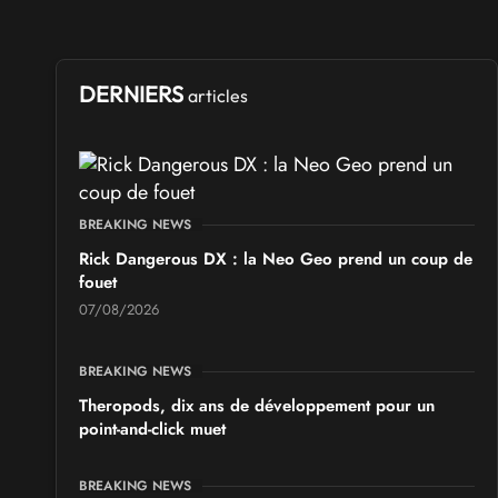
les 17 et 18 octobre 2026 - à Arques
SALONS & CONVENTIONS GEEKS
Ponta Geek 2026
DERNIERS
articles
les 19 et 20 septembre 2026 - à Pontarlier
SALONS & CONVENTIONS GEEKS
GeekNIID 2026
BREAKING NEWS
les 19 et 20 septembre 2026 - à Grigny
Rick Dangerous DX : la Neo Geo prend un coup de
fouet
SALONS & CONVENTIONS GEEKS
07/08/2026
Japan Manga Wave Colmar 2026
les 19 et 20 septembre 2026 - à Colmar
BREAKING NEWS
Theropods, dix ans de développement pour un
point-and-click muet
BREAKING NEWS