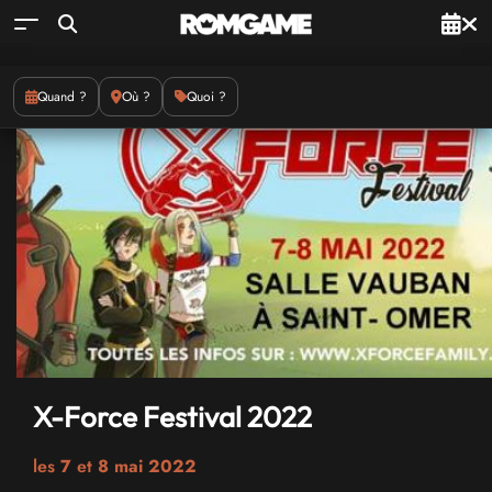
Quand ?
Où ?
Quoi ?
X-Force Festival 2022
les
7
et
8 mai 2022