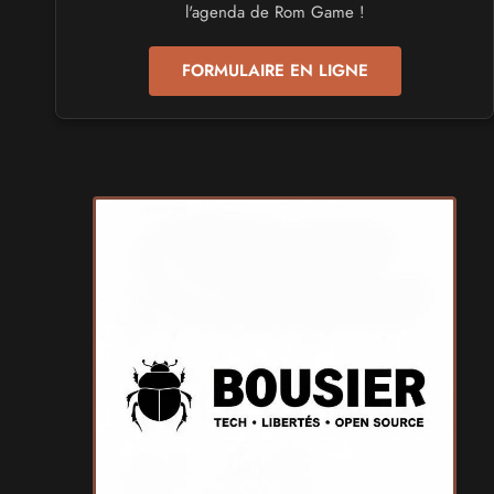
Mang'Azur 2027
l'agenda de Rom Game !
les 24 et 25 avril 2027 - à Toulon
FORMULAIRE EN LIGNE
SALONS & CONVENTIONS GEEKS
Play Azur Festival 2027
les 17 et 18 avril 2027 - à Nice
SALONS & CONVENTIONS GEEKS
Art To Play 2026
les 14 et 15 novembre 2026 - à Nantes
VIDES GRENIERS, BROCANTES
Broc'Land Geek Reims 2026
le 27 septembre 2026 - à Reims
CULTURE JAPONAISE ET OTAKU
MangAnime 2026
le 8 novembre 2026 - à Morcenx