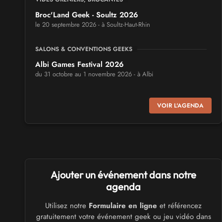
Broc'Land Geek - Soultz 2026
le 20 septembre 2026 - à Soultz-Haut-Rhin
SALONS & CONVENTIONS GEEKS
Albi Games Festival 2026
du 31 octobre au 1 novembre 2026 - à Albi
SALONS & CONVENTIONS GEEKS
VOIR L'AGENDA
Virtual Calais - salon du jeu vidéo et des loisirs
numériques 2026
les 3 et 4 octobre 2026 - à Calais
SALONS & CONVENTIONS GEEKS
Ajouter un événement dans notre
Trolls et Légendes 2027
du 26 au 28 mars 2027 - à Mons
agenda
Utilisez notre
Formulaire en ligne
et référencez
CULTURE JAPONAISE ET OTAKU
gratuitement votre événement geek ou jeu vidéo dans