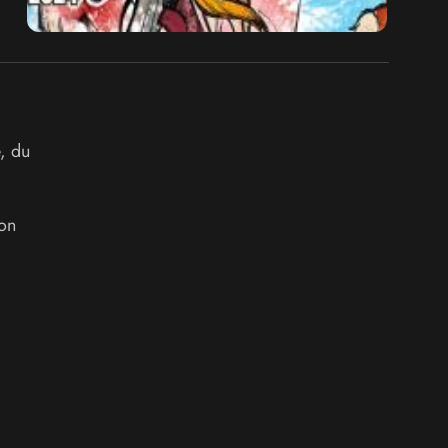
, du
ion