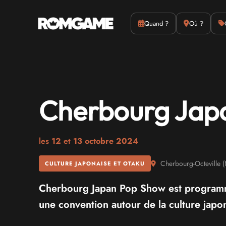
Actus
Culture
Quand ?
Où ?
Cherbourg Jap
les
12
et
13 octobre 2024
Cherbourg-Octeville
(
CULTURE JAPONAISE ET OTAKU
Cherbourg Japan Pop Show est progra
une convention autour de la culture japo