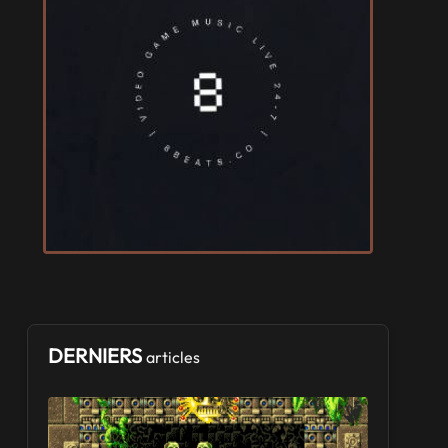
VIDES GRENIERS, BROCANTES
Broc'Land Geek Reims 2026
le 27 septembre 2026 - à Reims
CULTURE JAPONAISE ET OTAKU
MangAnime 2026
le 8 novembre 2026 - à Morcenx
SALONS & CONVENTIONS GEEKS
Arcadia GeekFest 2026
les 17 et 18 octobre 2026 - à Arques
SALONS & CONVENTIONS GEEKS
DERNIERS
articles
Ponta Geek 2026
les 19 et 20 septembre 2026 - à Pontarlier
SALONS & CONVENTIONS GEEKS