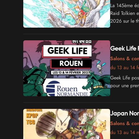
La 145ème édit
Raid Tolkien e
2026 sur le th
Geek Life 
Salons & co
du 13 au 14 f
Geek Life pos
pour une premi
Japan Nor
Salons & co
du 13 au 14 