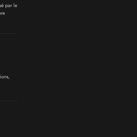
sé par le
bre
ions,