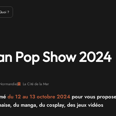
Emulation
Jeux Indés
Materiel
Medias
Modding
Remake
Quoi ?
an Pop Show 2024
Normandie
)
La Cité de la Mer
mmé
du 12 au
13 octobre 2024
pour vous propose
naise, du manga, du cosplay, des jeux vidéos