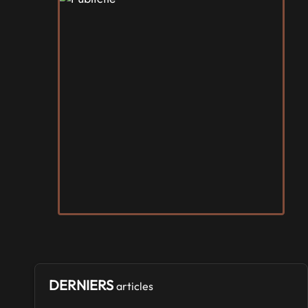
Japan Manga Wave Colmar
Samedi 19
et
Dimanche 20 septembre 2026
- à Colmar
SALONS & CONVENTIONS GEEKS
Terra Mimbusia
Samedi 3
et
Dimanche 4 octobre 2026
- à Nègrepelisse
SALONS & CONVENTIONS GEEKS
Cidre et Dragon
Samedi 19
et
Dimanche 20 septembre 2026
- à Merville-
Franceville-Plage
SALONS & CONVENTIONS GEEKS
Manga Sci-fi Days Romorantin
du
Samedi 3
au
Samedi 3 octobre 2026
- à Romorantin-
Lanthenay
DERNIERS
articles
SALONS & CONVENTIONS GEEKS