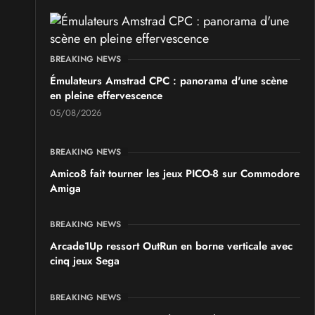
Boc'N'Geek
Samedi 26
et
Dimanche 27 septembre 2026
- à Bressuire
BREAKING NEWS
SALONS & CONVENTIONS GEEKS
Émulateurs Amstrad CPC : panorama d'une scène
Saint Sul'Play
en pleine effervescence
Samedi 19
et
Dimanche 20 septembre 2026
- à Saint-
Sulpice
05/08/2026
SALONS & CONVENTIONS GEEKS
BREAKING NEWS
Chibi Manga
Amico8 fait tourner les jeux PICO-8 sur Commodore
Samedi 17
et
Dimanche 18 octobre 2026
- à Sury-le-
Amiga
Comtal
BREAKING NEWS
Arcade1Up ressort OutRun en borne verticale avec
cinq jeux Sega
BREAKING NEWS