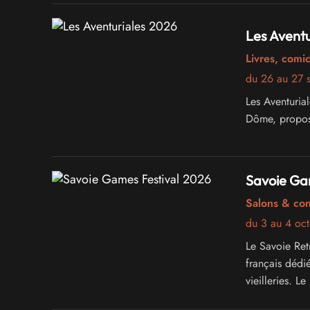
Les Aventu
Livres, comi
du 26 au 27 
Les Aventuria
Dôme, proposan
Savoie Ga
Salons & co
du 3 au 4 oc
Le Savoie Ret
français dédi
vieilleries. 
jouables, des