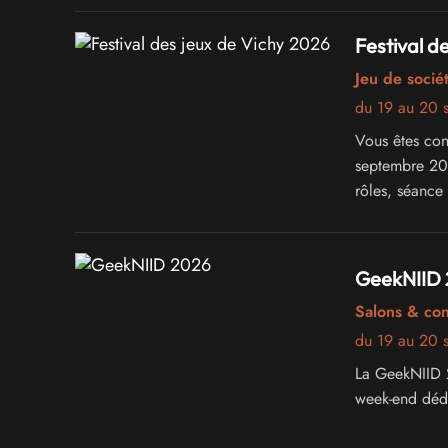
Festival d
Jeu de sociét
du 19 au 20 
Vous êtes conv
septembre 202
rôles, séance
ludiques... L
GeekNIID
Salons & co
du 19 au 20 
La GeekNIID 2
week-end dédi