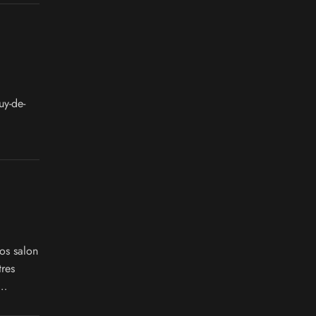
uy-de-
os salon
tres
en prime,