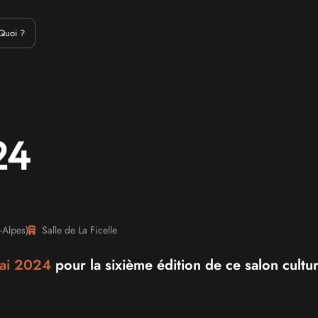
Emulation
Jeux Indés
Materiel
Medias
Modding
Remake
Quoi ?
24
-Alpes
)
Salle de La Ficelle
ai 2024
pour la sixième édition de ce salon cultur