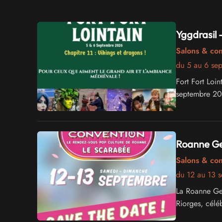
Yggdrasil 
Salons & co
du 5 au 6 se
Fort Fort Loin
septembre 202
Roanne Ge
Salons & co
du 12 au 13 
La Roanne Ge
Riorges, célé