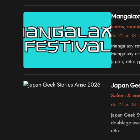
Mangalaxy
Livres, comi
du 12 au 13 
Mangalaxy rev
Mangalaxy est
Japon, retro 
Japan Gee
Salons & co
du 12 au 13 
Japan Geek St
doublage avec
rétro.