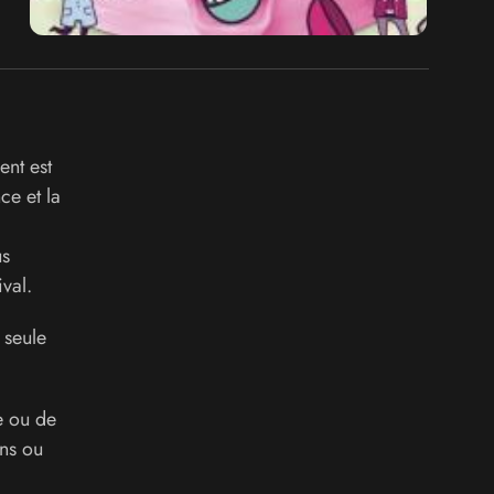
ent est
ce et la
us
val.
 seule
e ou de
ons ou