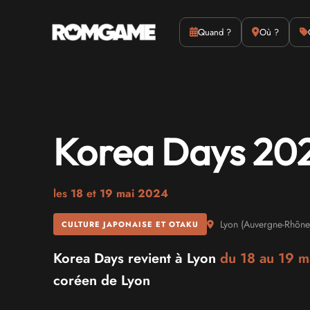
Actus
Culture
Quand ?
Où ?
Korea Days 20
les
18
et
19 mai 2024
Lyon
(
Auvergne-Rhône
CULTURE JAPONAISE ET OTAKU
Korea Days revient à Lyon
du 18 au
19 m
coréen de Lyon