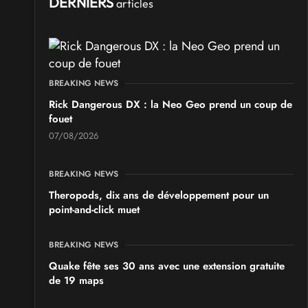
Ponta Geek 2026
DERNIERS
articles
les 19 et 20 septembre 2026 - à Pontarlier
SALONS & CONVENTIONS GEEKS
GeekNIID 2026
BREAKING NEWS
les 19 et 20 septembre 2026 - à Grigny
Rick Dangerous DX : la Neo Geo prend un coup de
fouet
SALONS & CONVENTIONS GEEKS
07/08/2026
Japan Manga Wave Colmar 2026
les 19 et 20 septembre 2026 - à Colmar
BREAKING NEWS
Theropods, dix ans de développement pour un
point-and-click muet
BREAKING NEWS
Quake fête ses 30 ans avec une extension gratuite
de 19 maps