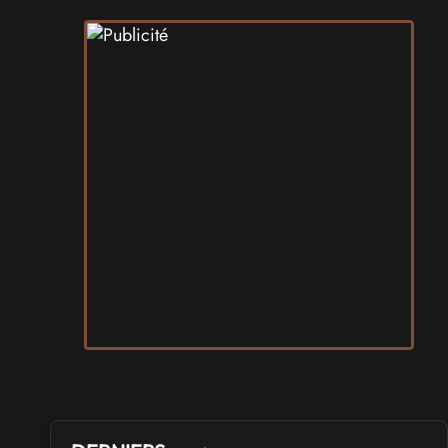
SALONS & CONVENTIONS GEEKS
Art To Play 2026
les 14 et 15 novembre 2026 - à Nantes
VIDES GRENIERS, BROCANTES
Broc'Land Geek Reims 2026
le 27 septembre 2026 - à Reims
CULTURE JAPONAISE ET OTAKU
MangAnime 2026
le 8 novembre 2026 - à Morcenx
SALONS & CONVENTIONS GEEKS
Arcadia GeekFest 2026
les 17 et 18 octobre 2026 - à Arques
SALONS & CONVENTIONS GEEKS