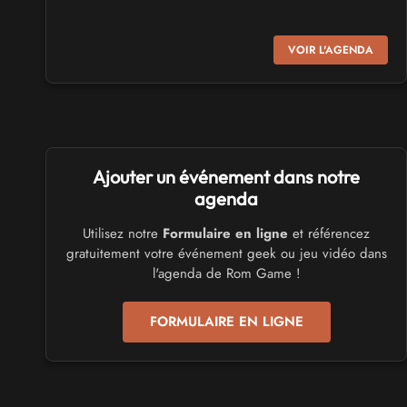
SALONS & CONVENTIONS GEEKS
VOIR L'AGENDA
Virtual Calais - salon du jeu vidéo et des loisirs
numériques 2026
les 3 et 4 octobre 2026 - à Calais
SALONS & CONVENTIONS GEEKS
Ajouter un événement dans notre
Trolls et Légendes 2027
du 26 au 28 mars 2027 - à Mons
agenda
Utilisez notre
Formulaire en ligne
et référencez
CULTURE JAPONAISE ET OTAKU
gratuitement votre événement geek ou jeu vidéo dans
Mang'Azur 2027
l'agenda de Rom Game !
les 24 et 25 avril 2027 - à Toulon
FORMULAIRE EN LIGNE
SALONS & CONVENTIONS GEEKS
Play Azur Festival 2027
les 17 et 18 avril 2027 - à Nice