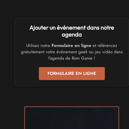
les 3 et 4 octobre 2026 - à Calais
SALONS & CONVENTIONS GEEKS
Ajouter un événement dans notre
Trolls et Légendes 2027
du 26 au 28 mars 2027 - à Mons
agenda
Utilisez notre
Formulaire en ligne
et référencez
CULTURE JAPONAISE ET OTAKU
gratuitement votre événement geek ou jeu vidéo dans
Mang'Azur 2027
l'agenda de Rom Game !
les 24 et 25 avril 2027 - à Toulon
FORMULAIRE EN LIGNE
SALONS & CONVENTIONS GEEKS
Play Azur Festival 2027
les 17 et 18 avril 2027 - à Nice
SALONS & CONVENTIONS GEEKS
Art To Play 2026
les 14 et 15 novembre 2026 - à Nantes