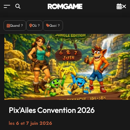
Quand ?
Où ?
Quoi ?
Pix'Ailes Convention 2026
les
6
et
7 juin 2026