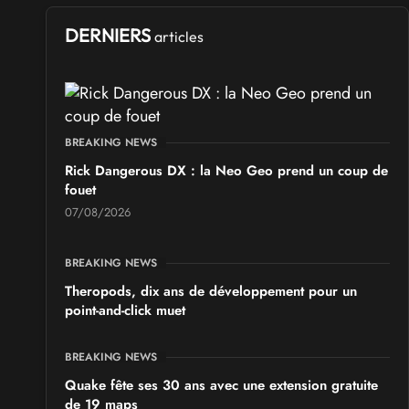
SALONS & CONVENTIONS GEEKS
Ponta Geek 2026
DERNIERS
articles
les 19 et 20 septembre 2026 - à Pontarlier
SALONS & CONVENTIONS GEEKS
GeekNIID 2026
BREAKING NEWS
les 19 et 20 septembre 2026 - à Grigny
Rick Dangerous DX : la Neo Geo prend un coup de
fouet
SALONS & CONVENTIONS GEEKS
07/08/2026
Japan Manga Wave Colmar 2026
les 19 et 20 septembre 2026 - à Colmar
BREAKING NEWS
Theropods, dix ans de développement pour un
point-and-click muet
BREAKING NEWS
Quake fête ses 30 ans avec une extension gratuite
de 19 maps