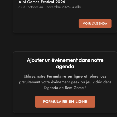
Albi Games Festival 2026
du 31 octobre au 1 novembre 2026 - à Albi
SALONS & CONVENTIONS GEEKS
VOIR L'AGENDA
Virtual Calais - salon du jeu vidéo et des loisirs
numériques 2026
les 3 et 4 octobre 2026 - à Calais
SALONS & CONVENTIONS GEEKS
Ajouter un événement dans notre
Trolls et Légendes 2027
du 26 au 28 mars 2027 - à Mons
agenda
Utilisez notre
Formulaire en ligne
et référencez
CULTURE JAPONAISE ET OTAKU
gratuitement votre événement geek ou jeu vidéo dans
Mang'Azur 2027
l'agenda de Rom Game !
les 24 et 25 avril 2027 - à Toulon
FORMULAIRE EN LIGNE
SALONS & CONVENTIONS GEEKS
Play Azur Festival 2027