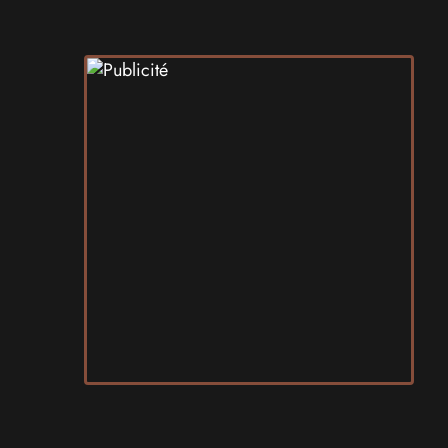
les 17 et 18 avril 2027 - à Nice
SALONS & CONVENTIONS GEEKS
Art To Play 2026
les 14 et 15 novembre 2026 - à Nantes
VIDES GRENIERS, BROCANTES
Broc'Land Geek Reims 2026
le 27 septembre 2026 - à Reims
CULTURE JAPONAISE ET OTAKU
MangAnime 2026
le 8 novembre 2026 - à Morcenx
SALONS & CONVENTIONS GEEKS
Arcadia GeekFest 2026
les 17 et 18 octobre 2026 - à Arques