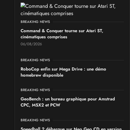
SALONS & CONVENTIONS GEEKS
GeekNIID 2026
BREAKING NEWS
les 19 et 20 septembre 2026 - à Grigny
Command & Conquer tourne sur Atari ST,
cinématiques comprises
SALONS & CONVENTIONS GEEKS
06/08/2026
Japan Manga Wave Colmar 2026
les 19 et 20 septembre 2026 - à Colmar
BREAKING NEWS
RoboCop enfin sur Mega Drive : une démo
homebrew disponible
BREAKING NEWS
GeoBench : un bureau graphique pour Amstrad
CPC, MSX2 et PCW
BREAKING NEWS
Speedball 2 débarque sur Neo Geo CD en version