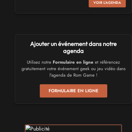
VOIR L'AGENDA
Virtual Calais - salon du jeu vidéo et des loisirs
numériques 2026
les 3 et 4 octobre 2026 - à Calais
SALONS & CONVENTIONS GEEKS
Ajouter un événement dans notre
Trolls et Légendes 2027
du 26 au 28 mars 2027 - à Mons
agenda
Utilisez notre
Formulaire en ligne
et référencez
CULTURE JAPONAISE ET OTAKU
gratuitement votre événement geek ou jeu vidéo dans
Mang'Azur 2027
l'agenda de Rom Game !
les 24 et 25 avril 2027 - à Toulon
FORMULAIRE EN LIGNE
SALONS & CONVENTIONS GEEKS
Play Azur Festival 2027
les 17 et 18 avril 2027 - à Nice
SALONS & CONVENTIONS GEEKS