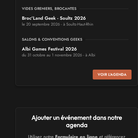
VIDES GRENIERS, BROCANTES
Broc'Land Geek - Soultz 2026
le 20 septembre 2026 - à Soultz-Haut-Rhin
SALONS & CONVENTIONS GEEKS
Albi Games Festival 2026
du 31 octobre au 1 novembre 2026 - à Albi
SALONS & CONVENTIONS GEEKS
VOIR L'AGENDA
Virtual Calais - salon du jeu vidéo et des loisirs
numériques 2026
les 3 et 4 octobre 2026 - à Calais
SALONS & CONVENTIONS GEEKS
Ajouter un événement dans notre
Trolls et Légendes 2027
du 26 au 28 mars 2027 - à Mons
agenda
Utilisez notre
Formulaire en ligne
et référencez