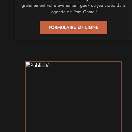
CULTURE JAPONAISE ET OTAKU
gratuitement votre événement geek ou jeu vidéo dans
Mang'Azur 2027
l'agenda de Rom Game !
les 24 et 25 avril 2027 - à Toulon
FORMULAIRE EN LIGNE
SALONS & CONVENTIONS GEEKS
Play Azur Festival 2027
les 17 et 18 avril 2027 - à Nice
SALONS & CONVENTIONS GEEKS
Art To Play 2026
les 14 et 15 novembre 2026 - à Nantes
VIDES GRENIERS, BROCANTES
Broc'Land Geek Reims 2026
le 27 septembre 2026 - à Reims
CULTURE JAPONAISE ET OTAKU
MangAnime 2026