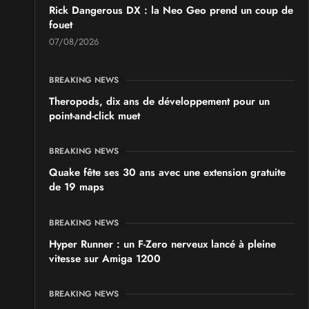
Rick Dangerous DX : la Neo Geo prend un coup de
fouet
SALONS & CONVENTIONS GEEKS
07/08/2026
Japan Manga Wave Colmar 2026
les 19 et 20 septembre 2026 - à Colmar
BREAKING NEWS
Theropods, dix ans de développement pour un
point-and-click muet
BREAKING NEWS
Quake fête ses 30 ans avec une extension gratuite
de 19 maps
BREAKING NEWS
Hyper Runner : un F-Zero nerveux lancé à pleine
vitesse sur Amiga 1200
BREAKING NEWS