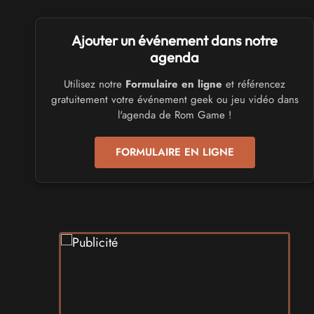
SALONS & CONVENTIONS GEEKS
Ajouter un événement dans notre
Trolls et Légendes 2027
du 26 au 28 mars 2027 - à Mons
agenda
Utilisez notre
Formulaire en ligne
et référencez
CULTURE JAPONAISE ET OTAKU
gratuitement votre événement geek ou jeu vidéo dans
Mang'Azur 2027
l'agenda de Rom Game !
les 24 et 25 avril 2027 - à Toulon
FORMULAIRE EN LIGNE
SALONS & CONVENTIONS GEEKS
Play Azur Festival 2027
les 17 et 18 avril 2027 - à Nice
SALONS & CONVENTIONS GEEKS
Art To Play 2026
les 14 et 15 novembre 2026 - à Nantes
VIDES GRENIERS, BROCANTES