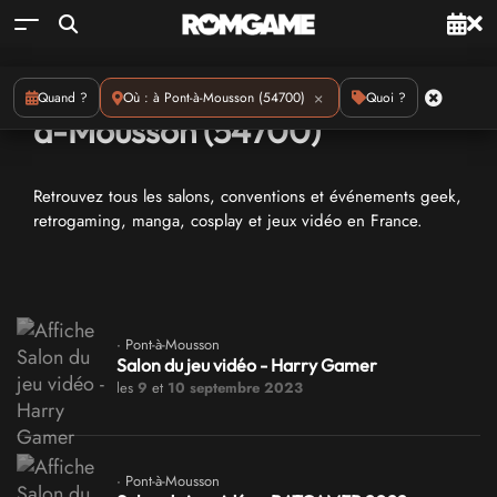
Conventions geeks : à Pont-
×
Quand ?
Où : à Pont-à-Mousson (54700)
Quoi ?
à-Mousson (54700)
Retrouvez tous les salons, conventions et événements geek,
retrogaming, manga, cosplay et jeux vidéo en France.
· Pont-à-Mousson
Salon du jeu vidéo - Harry Gamer
les
9
et
10 septembre 2023
· Pont-à-Mousson