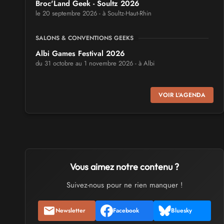
Broc'Land Geek - Soultz 2026
le 20 septembre 2026 - à Soultz-Haut-Rhin
SALONS & CONVENTIONS GEEKS
Albi Games Festival 2026
du 31 octobre au 1 novembre 2026 - à Albi
SALONS & CONVENTIONS GEEKS
VOIR L'AGENDA
Virtual Calais - salon du jeu vidéo et des loisirs
numériques 2026
les 3 et 4 octobre 2026 - à Calais
SALONS & CONVENTIONS GEEKS
Trolls et Légendes 2027
Vous aimez notre contenu ?
du 26 au 28 mars 2027 - à Mons
Suivez-nous pour ne rien manquer !
CULTURE JAPONAISE ET OTAKU
Newsletter
Facebook
Bluesky
Mang'Azur 2027